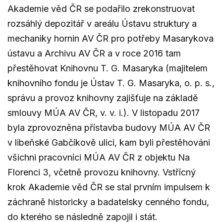
Akademie věd ČR se podařilo zrekonstruovat
rozsáhlý depozitář v areálu Ústavu struktury a
mechaniky hornin AV ČR pro potřeby Masarykova
ústavu a Archivu AV ČR a v roce 2016 tam
přestěhovat Knihovnu T. G. Masaryka (majitelem
knihovního fondu je Ústav T. G. Masaryka, o. p. s.,
správu a provoz knihovny zajišťuje na základě
smlouvy MÚA AV ČR, v. v. i.). V listopadu 2017
byla zprovozněna přístavba budovy MÚA AV ČR
v libeňské Gabčíkově ulici, kam byli přestěhováni
všichni pracovníci MÚA AV ČR z objektu Na
Florenci 3, včetně provozu knihovny. Vstřícný
krok Akademie věd ČR se stal prvním impulsem k
záchraně historicky a badatelsky cenného fondu,
do kterého se následně zapojil i stát.