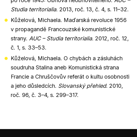
po roce 1945: Obnova neobnovitelného.
AUC –
Studia territorialia
. 2013, roč. 13, č. 4, s. 11–32.
Kůželová, Michaela. Maďarská revoluce 1956
v propagandě Francouzské komunistické
strany.
AUC – Studia territorialia
. 2012, roč. 12,
č. 1, s. 33–53.
Kůželová, Michaela. O chybách a zásluhách
soudruha Stalina aneb Komunistická strana
Francie a Chruščovův referát o kultu osobnosti
a jeho důsledcích.
Slovanský přehled
. 2010,
roč. 96, č. 3–4, s. 299–317.