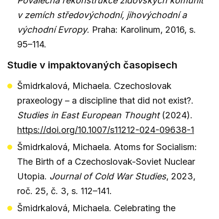
Poválečná rekonstrukce židovských komunit
v zemích středovýchodní, jihovýchodní a
východní Evropy
. Praha: Karolinum, 2016, s.
95–114.
Studie v impaktovaných časopisech
Šmidrkalová, Michaela. Czechoslovak
praxeology – a discipline that did not exist?.
Studies in East European Thought
(2024).
https://doi.org/10.1007/s11212-024-09638-1
Šmidrkalová, Michaela. Atoms for Socialism:
The Birth of a Czechoslovak-Soviet Nuclear
Utopia.
Journal of Cold War Studies
, 2023,
roč. 25, č. 3, s. 112–141.
Šmidrkalová, Michaela. Celebrating the