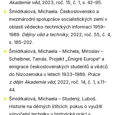
Akademie věd
, 2023, roč. 15, č. 1, s. 42–95.
Šmidrkalová, Michaela. Československo a
mezinárodní spolupráce socialistických zemí v
oblasti vědecko-technických informací 1959–
1989.
Dějiny věd a techniky
, 2022, roč. 55, č. 4,
s. 185–202.
Šmidrkalová, Michaela – Michela, Miroslav –
Scheibner, Tamás. Projekt „Émigré Europe“ a
emigrace československých studentů a vědců
do Nizozemska v letech 1933–1989.
Práce
z dějin Akademie věd
, 2022, roč. 14, č. 1, s.11–
44.
Šmidrkalová, Michaela – Studený, Luboš.
Historie na děrných štítcích: pokus o využití
výpočetní techniky v historické práci v