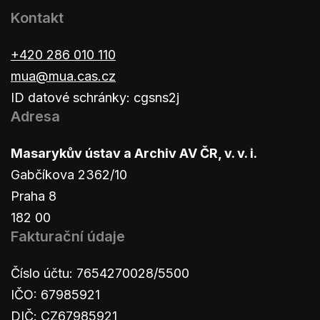
Kontakt
+420 286 010 110
mua@mua.cas.cz
ID datové schránky: cgsns2j
Adresa
Masarykův ústav a Archiv AV ČR, v. v. i.
Gabčíkova 2362/10
Praha 8
182 00
Fakturační údaje
Číslo účtu: 7654270028/5500
IČO: 67985921
DIČ: CZ67985921