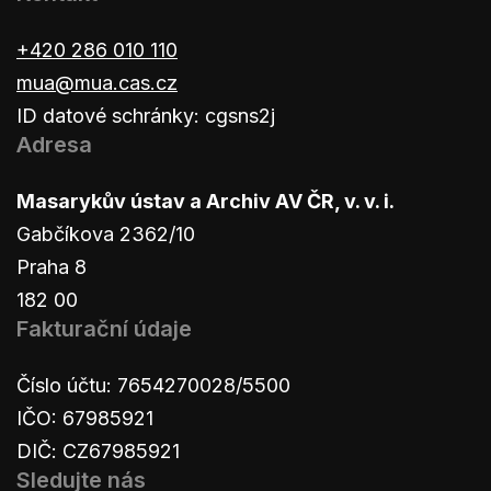
+420 286 010 110
mua@mua.cas.cz
ID datové schránky: cgsns2j
Adresa
Masarykův ústav a Archiv AV ČR, v. v. i.
Gabčíkova 2362/10
Praha 8
182 00
Fakturační údaje
Číslo účtu: 7654270028/5500
IČO: 67985921
DIČ: CZ67985921
Sledujte nás