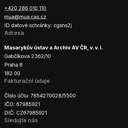
+420 286 010 110
mua@mua.cas.cz
ID datové schránky: cgsns2j
Adresa
Masarykův ústav a Archiv AV ČR, v. v. i.
Gabčíkova 2362/10
Praha 8
182 00
Fakturační údaje
Číslo účtu: 7654270028/5500
IČO: 67985921
DIČ: CZ67985921
Sledujte nás