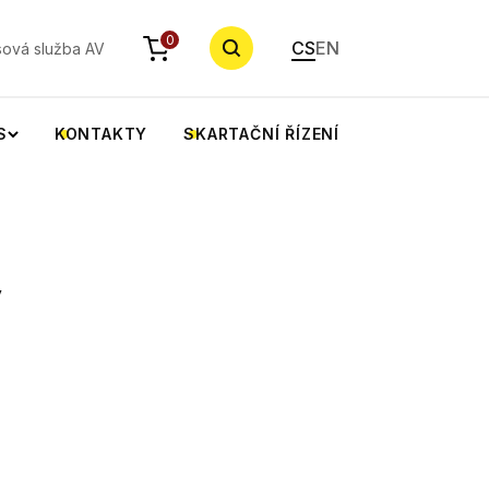
YHLEDAT
0
CS
EN
sová služba AV
S
KONTAKTY
SKARTAČNÍ ŘÍZENÍ
y