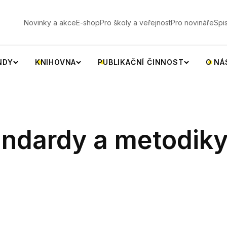
V
Novinky a akce
E-shop
Pro školy a veřejnost
Pro novináře
Spi
NDY
KNIHOVNA
PUBLIKAČNÍ ČINNOST
O NÁ
ndardy a metodik