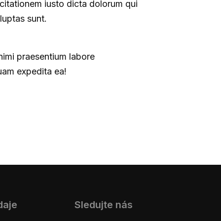
rcitationem iusto dicta dolorum qui
luptas sunt.
animi praesentium labore
quam expedita ea!
daje
Sledujte nás