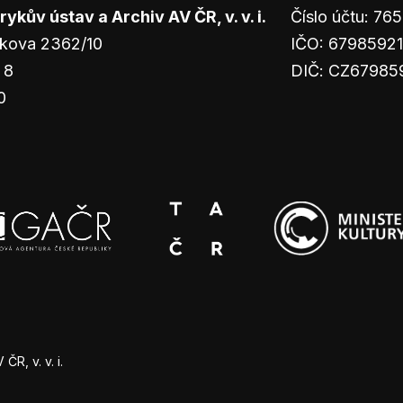
ykův ústav a Archiv AV ČR, v. v. i.
Číslo účtu: 7
kova 2362/10
IČO: 67985921
 8
DIČ: CZ67985
0
R, v. v. i.