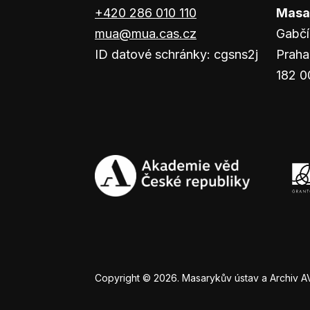
+420 286 010 110
Masar
mua@mua.cas.cz
Gabčí
ID datové schránky: cgsns2j
Praha
182 0
Copyright © 2026. Masarykův ústav a Archiv AV Č