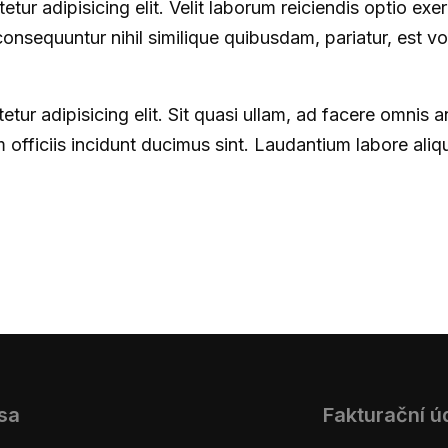
tur adipisicing elit. Velit laborum reiciendis optio exe
sequuntur nihil similique quibusdam, pariatur, est vo
tur adipisicing elit. Sit quasi ullam, ad facere omnis 
 officiis incidunt ducimus sint. Laudantium labore ali
sa
Fakturační ú