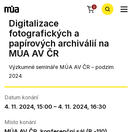
0
Digitalizace
fotografických a
papírových archiválií na
MÚA AV ČR
Výzkumné semináře MÚA AV ČR – podzim
2024
Datum konání
4. 11. 2024, 15:00 – 4. 11. 2024, 16:30
Místo konání
MÚA AV ČR, konferenční sál (B -110),