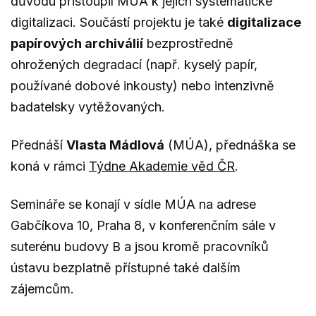
důvodu přistoupil MÚA k jejich systematické
digitalizaci. Součástí projektu je také
digitalizace
papírových archiválií
bezprostředně
ohrožených degradací (např. kyselý papír,
používané dobové inkousty) nebo intenzivně
badatelsky vytěžovaných.
Přednáší
Vlasta Mádlová
(MÚA), přednáška se
koná v rámci
Týdne Akademie věd ČR
.
Semináře se konají v sídle MÚA na adrese
Gabčíkova 10, Praha 8, v konferenčním sále v
suterénu budovy B a jsou kromě pracovníků
ústavu bezplatně přístupné také dalším
zájemcům.