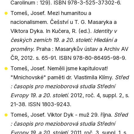
Carolinum : 129). ISBN 978-3-525-37302-6.
Tomeš, Josef. Mezi humanitou a
nacionalismem. Češství u T. G. Masaryka a
Viktora Dyka. In Kučera, R. (ed.).
Identity v
českých zemích 19. a 20. století: Hledání a
proměny
. Praha : Masarykův ústav a Archiv AV
ČR, 2012. s. 65-91. ISBN 978-80-86495-98-9.
Tomeš, Josef. Neměli jsme kapitulovat!
"Mnichovské" paměti dr. Vlastimila Klímy.
Střed
: časopis pro mezioborová studia Střední
Evropy 19. a 20. století
. 2012, roč. 4, suppl. 2, s.
21-38. ISSN 1803-9243.
Tomeš, Josef. Viktor Dyk - muž 29. října.
Střed
: časopis pro mezioborová studia Střední
Evropy 19. a 20. století
. 2011, roč. 3, suppl. 1, s.