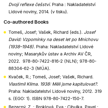
Dvojí reflexe češství
.
Praha : Nakladatelství
Lidové noviny, 2014. (v tisku).
Co-authored Books
Tomeš, Josef; Vašek, Richard (eds.).
Josef
David:
Vzpomínky na deset let po Mnichovu
(1938–1948).
Praha: Nakladatelství Lidové
noviny; Masarykův ústav a Archiv AV ČR,
2022. 978-80-7422-816-2 (NLN); 978-80-
88304-62-3 (MÚA).
Kvaček, R.; Tomeš, Josef; Vašek, Richard.
Vlastimil Klíma. 1938: Měli jsme kapitulovat?
.
Praha: Nakladatelství Lidové noviny, 2012. 319
s. (EGO: 1). ISBN 978-80-7422-150-7.
Bezecný, Z. ; Broklová, Eva ; Cibulka, Pavel ;