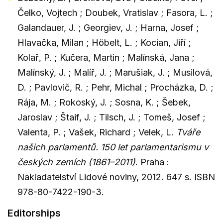
Čelko, Vojtech ; Doubek, Vratislav ; Fasora, L. ;
Galandauer, J. ; Georgiev, J. ; Harna, Josef ;
Hlavačka, Milan ; Höbelt, L. ; Kocian, Jiří ;
Kolař, P. ; Kučera, Martin ; Malínská, Jana ;
Malínský, J. ; Malíř, J. ; Marušiak, J. ; Musilová,
D. ; Pavlovič, R. ; Pehr, Michal ; Procházka, D. ;
Rája, M. ; Rokoský, J. ; Sosna, K. ; Šebek,
Jaroslav ; Štaif, J. ; Tilsch, J. ; Tomeš, Josef ;
Valenta, P. ; Vašek, Richard ; Velek, L.
Tváře
našich parlamentů. 150 let parlamentarismu v
českých zemích (1861–2011)
. Praha :
Nakladatelství Lidové noviny, 2012. 647 s. ISBN
978-80-7422-190-3.
Editorships