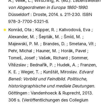
A.; Velek, L.; Wirsching, A. (ed.).
Lebenswelten
von Abgeordneten in Europa 1860-1990
.
Düsseldorf : Droste, 2014. s. 211-230. ISBN
978-3-7700-5321-6.
Konrád, Ota ; Küpper, R. ; Kalivodová, Eva ;
Alexander, M. ; Šepták, M. ; Šmíd, M. ;
Majewski, P. M. ; Brandes, D. ; Smetana, Vít ;
Pehr, Michal ; Hauner, M. ; Horák, Pavel ;
Tomeš, Josef ; Vašek, Richard ; Sommer,
Vítězslav ; Bednařík, P. ; Hudek, A. ; Franzen,
K. E. ; Weger, T. ; Kunštát, Miroslav.
Edvard
Beneš: Vorbild und Feindbild. Politische,
historiographische und mediale Deutungen
.
Göttingen : Vandenhoeck & Ruprecht, 2013.
306 s. (Veröffentlichungen des Collegium