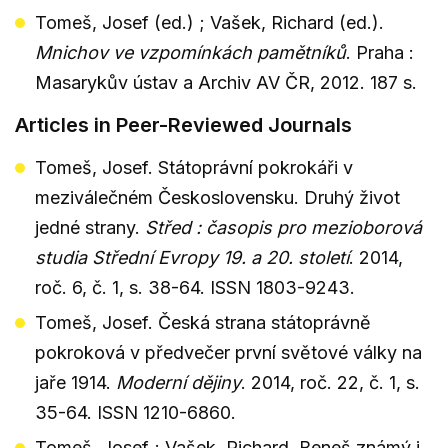
Tomeš, Josef (ed.) ; Vašek, Richard (ed.).
Mnichov ve vzpomínkách pamětníků
. Praha :
Masarykův ústav a Archiv AV ČR, 2012. 187 s.
Articles in Peer-Reviewed Journals
Tomeš, Josef. Státoprávní pokrokáři v
meziválečném Československu. Druhý život
jedné strany.
Střed : časopis pro mezioborová
studia Střední Evropy 19. a 20. století
. 2014,
roč. 6, č. 1, s. 38-64. ISSN 1803-9243.
Tomeš, Josef. Česká strana státoprávně
pokroková v předvečer první světové války na
jaře 1914.
Moderní dějiny
. 2014, roč. 22, č. 1, s.
35-64. ISSN 1210-6860.
Tomeš, Josef ; Vašek, Richard. Beneš známý i