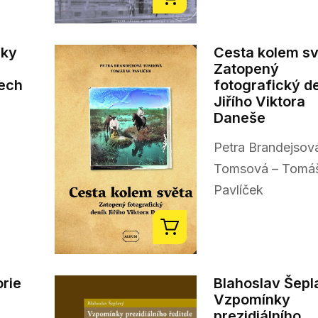
dky
Cesta kolem sv
Zatopený
nech
fotografický d
Jiřího Viktora
Daneše
Petra Brandejsov
Tomsová – Tomá
Pavlíček
orie
Blahoslav Šepl
Vzpomínky
prezidiálního