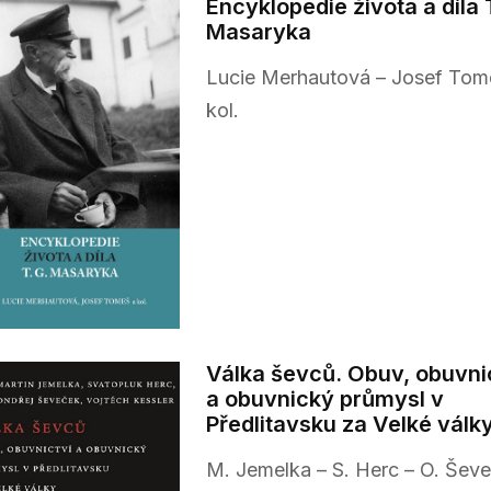
Encyklopedie života a díla 
Masaryka
Lucie Merhautová – Josef Tom
kol.
Válka ševců. Obuv, obuvni
a obuvnický průmysl v
Předlitavsku za Velké válk
M. Jemelka – S. Herc – O. Šev