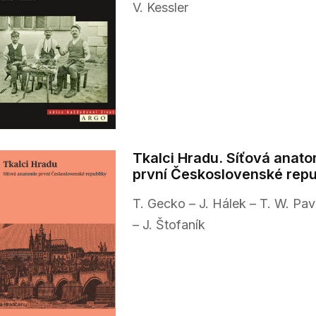
V. Kessler
Tkalci Hradu. Síťová anato
první Československé repu
T. Gecko – J. Hálek – T. W. Pav
– J. Štofaník