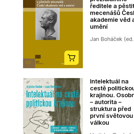
ředitele a pěsti
mecenášů Čes
akademie věd 
umění
Jan Boháček (ed.
Intelektuál na
cestě politicko
krajinou. Osob
– autorita –
struktura před
první světovou
válkou