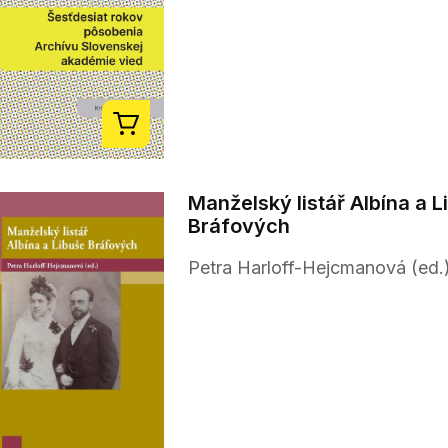
Manželský listář Albína a L
Bráfových
Petra Harloff-Hejcmanová (ed.