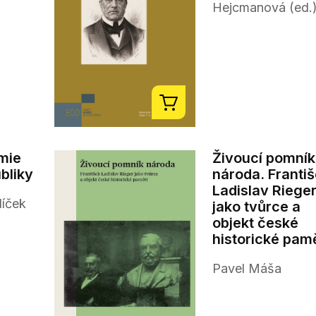
Hejcmanová (ed.
mie
Živoucí pomník
bliky
národa. Franti
Ladislav Riege
líček
jako tvůrce a
objekt české
historické pamě
Pavel Máša