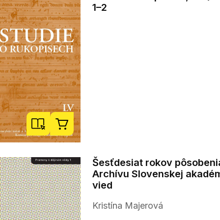
1–2
Šesťdesiat rokov pôsobeni
Archívu Slovenskej akadé
vied
Kristína Majerová