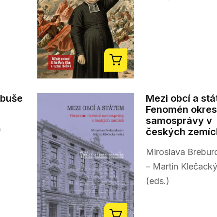
ibuše
Mezi obcí a st
Fenomén okres
samosprávy v
)
českých zemíc
Miroslava Brebur
– Martin Klečack
(eds.)