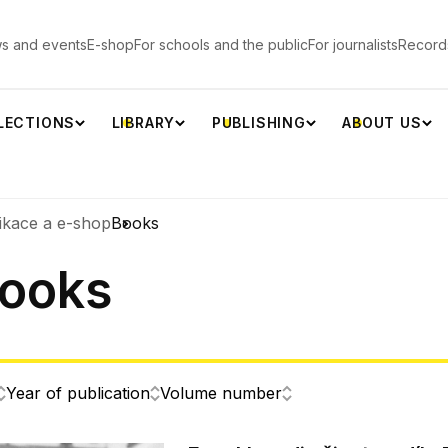
s and events
E-shop
For schools and the public
For journalists
Record
LECTIONS
LIBRARY
PUBLISHING
ABOUT US
ikace a e-shop
Books
ooks
Year of publication
Volume number