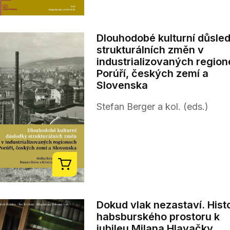
Dlouhodobé kulturní důsle
strukturálních změn v
industrializovaných regio
Porúří, českých zemí a
Slovenska
Stefan Berger a kol. (eds.)
Dokud vlak nezastaví. Hist
habsburského prostoru k
jubileu Milana Hlavačky