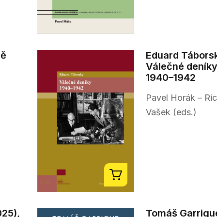
ně
Eduard Tábors
Válečné deník
1940–1942
Pavel Horák – Ri
Vašek (eds.)
025),
Tomáš Garrigu