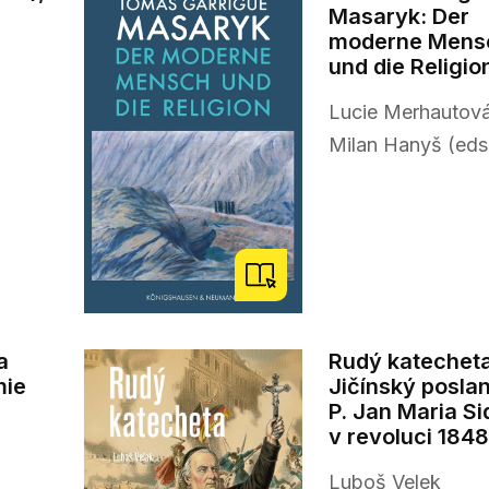
Masaryk: Der
moderne Mens
und die Religio
Lucie Merhautová
Milan Hanyš (eds
a
Rudý katecheta
mie
Jičínský posla
P. Jan Maria S
v revoluci 184
Luboš Velek