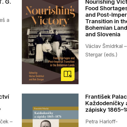
T. G.
Nourishing Vict
Food Shortage
and Post-Imper
eš a
Transition in th
Bohemian Lan
and Slovenia
Václav Šmidrkal 
Stergar (eds.)
ctví
František Palac
Každodeníčky 
y
zápisky 1865–
eček –
Petra Harloff-