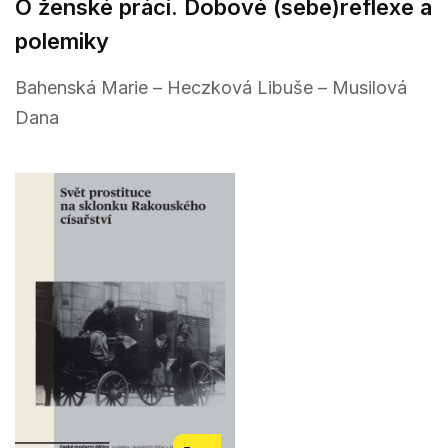
O ženské práci. Dobové (sebe)reflexe a
polemiky
Bahenská Marie – Heczková Libuše – Musilová
Dana