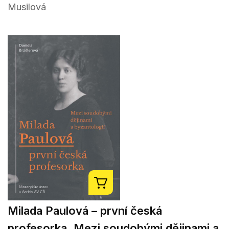
Musilová
Milada Paulová – první česká
profesorka. Mezi soudobými dějinami a