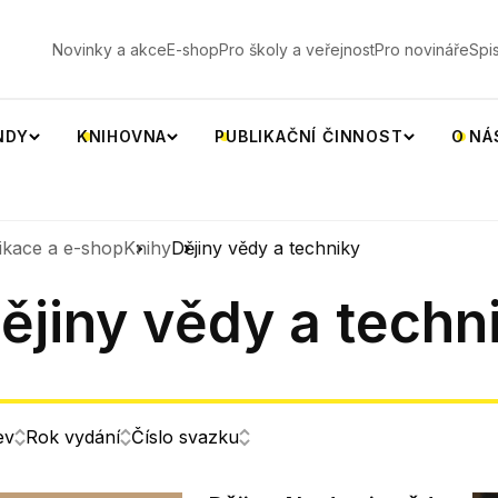
V
Novinky a akce
E-shop
Pro školy a veřejnost
Pro novináře
Spi
NDY
KNIHOVNA
PUBLIKAČNÍ ČINNOST
O NÁ
ikace a e-shop
Knihy
Dějiny vědy a techniky
ějiny vědy a techn
ev
Rok vydání
Číslo svazku