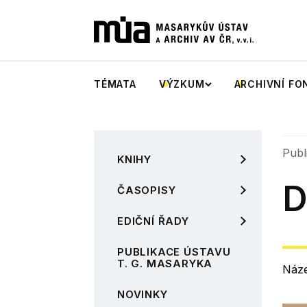
TÉMATA
VÝZKUM
ARCHIVNÍ FO
Publ
KNIHY
D
ČASOPISY
EDIČNÍ ŘADY
PUBLIKACE ÚSTAVU
T. G. MASARYKA
Náz
NOVINKY