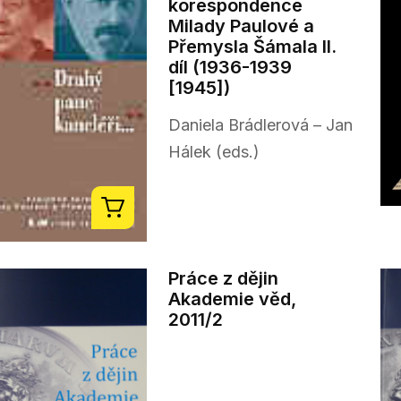
korespondence
Milady Paulové a
Přemysla Šámala II.
díl (1936-1939
[1945])
Daniela Brádlerová – Jan
Hálek (eds.)
Práce z dějin
Akademie věd,
2011/2