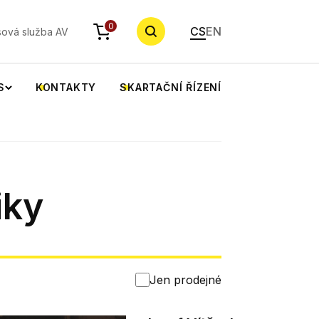
YHLEDAT
0
CS
EN
sová služba AV
S
KONTAKTY
SKARTAČNÍ ŘÍZENÍ
iky
Jen prodejné