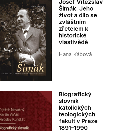
Josef Vítězslav
Šimák. Jeho
život a dílo se
zvláštním
zřetelem k
historické
vlastivědě
Hana Kábová
Biografický
slovník
katolických
teologických
fakult v Praze
1891–1990