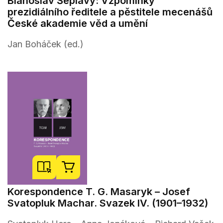
Blahoslav Šeplavý: Vzpomínky
prezidiálního ředitele a pěstitele mecenášů
České akademie věd a umění
Jan Boháček (ed.)
Korespondence T. G. Masaryk – Josef
Svatopluk Machar. Svazek IV. (1901–1932)