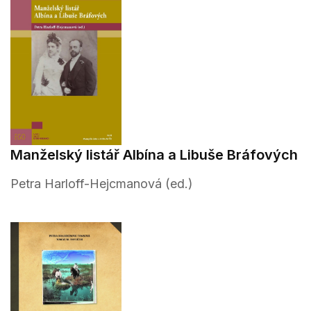
Manželský listář Albína a Libuše Bráfových
Petra Harloff-Hejcmanová (ed.)