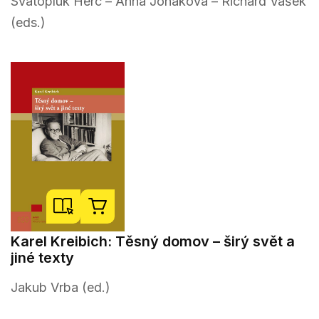
Svatopluk Herc – Anna Jonáková – Richard Vašek
(eds.)
Karel Kreibich: Těsný domov – širý svět a
jiné texty
Jakub Vrba (ed.)