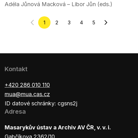
Adéla Jůnová Macková – Libor Jůn (eds.)
1
2
3
4
5
Kontakt
+420 286 010 110
mua@mua.cas.cz
ID datové schránky: cgsns2j
Adresa
Masarykův ústav a Archiv AV ČR, v. v. i.
Gabčíkova 2362/10