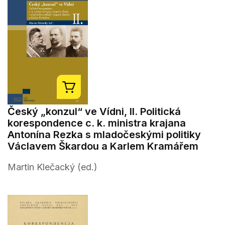
Český „konzul“ ve Vídni, II. Politická
korespondence c. k. ministra krajana
Antonína Rezka s mladočeskými politiky
Václavem Škardou a Karlem Kramářem
Martin Klečacký (ed.)