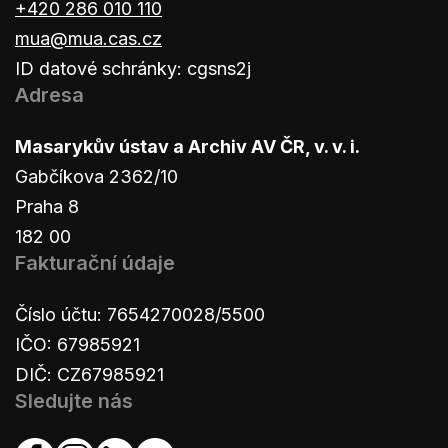
+420 286 010 110
mua@mua.cas.cz
ID datové schránky: cgsns2j
Adresa
Masarykův ústav a Archiv AV ČR, v. v. i.
Gabčíkova 2362/10
Praha 8
182 00
Fakturační údaje
Číslo účtu: 7654270028/5500
IČO: 67985921
DIČ: CZ67985921
Sledujte nás