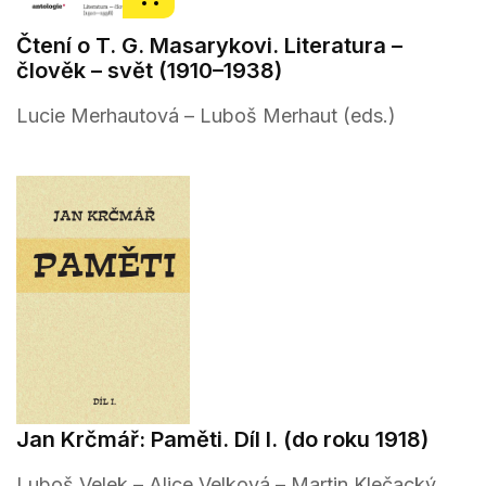
Čtení o T. G. Masarykovi. Literatura –
člověk – svět (1910–1938)
Lucie Merhautová – Luboš Merhaut (eds.)
Jan Krčmář: Paměti. Díl I. (do roku 1918)
Luboš Velek – Alice Velková – Martin Klečacký