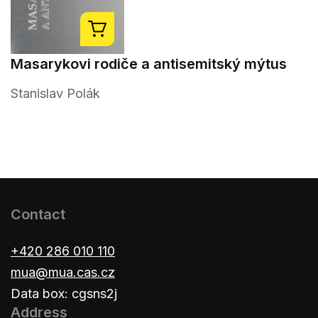
Masarykovi rodiče a antisemitský mýtus
Stanislav Polák
Contact
+420 286 010 110
mua@mua.cas.cz
Data box: cgsns2j
Address