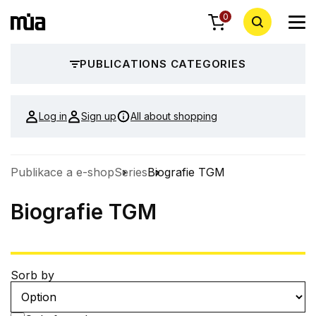
0
PUBLICATIONS CATEGORIES
Log in
Sign up
All about shopping
Publikace a e-shop
Series
Biografie TGM
Biografie TGM
Sorb by