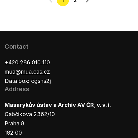
1
2
Contact
+420 286 010 110
mua@mua.cas.cz
Data box: cgsns2j
Address
Masarykův ústav a Archiv AV ČR, v. v. i.
Gabčíkova 2362/10
Praha 8
182 00