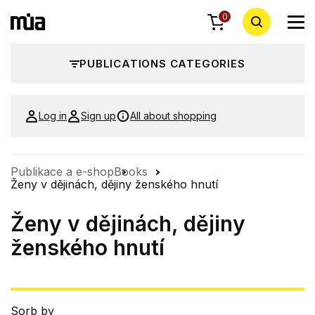
0
PUBLICATIONS CATEGORIES
Log in
Sign up
All about shopping
Publikace a e-shop
Books
Ženy v dějinách, dějiny ženského hnutí
Ženy v dějinách, dějiny
ženského hnutí
Sorb by