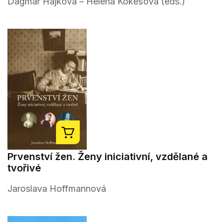
Dagmar Hájková – Helena Kokešová (eds.)
Prvenství žen. Ženy iniciativní, vzdělané a
tvořivé
Jaroslava Hoffmannová