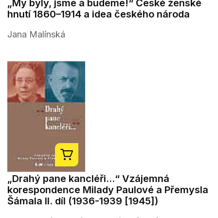
„My byly, jsme a budeme!“ České ženské
hnutí 1860–1914 a idea českého národa
Jana Malínská
„Drahý pane kancléři...“ Vzájemná
korespondence Milady Paulové a Přemysla
Šámala II. díl (1936-1939 [1945])