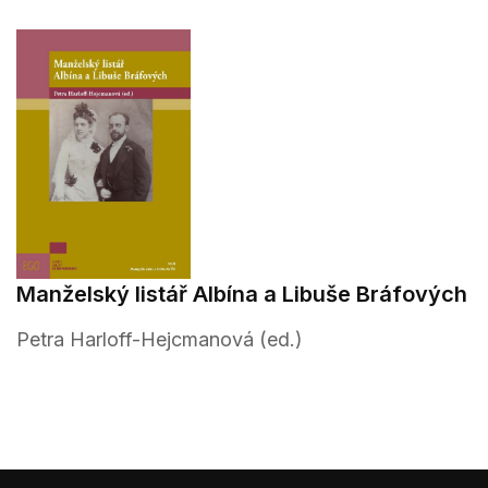
Manželský listář Albína a Libuše Bráfových
Petra Harloff-Hejcmanová (ed.)