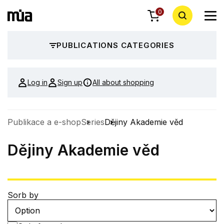
0
PUBLICATIONS CATEGORIES
Log in
Sign up
All about shopping
Publikace a e-shop
Series
Dějiny Akademie věd
Dějiny Akademie věd
Sorb by