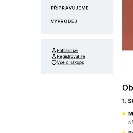
PŘIPRAVUJEME
VÝPRODEJ
Přihlásit se
Registrovat se
Vše o nákupu
Ob
1. 
M
d
R