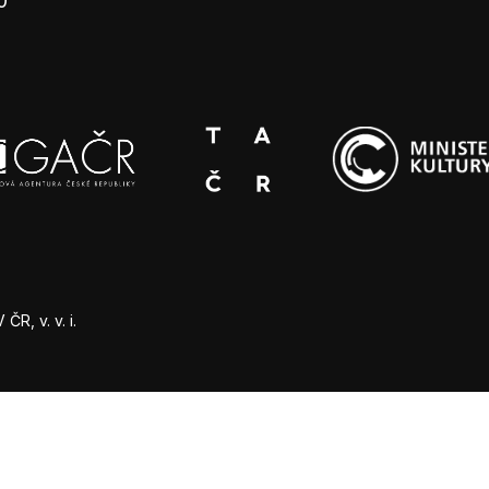
0
R, v. v. i.