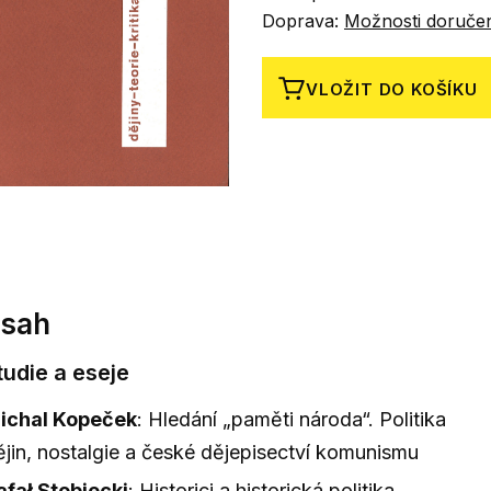
Doprava:
Možnosti doruče
VLOŽIT DO KOŠÍKU
sah
Studie a eseje
ichal Kopeček
: Hledání „paměti národa“. Politika
ějin, nostalgie a české dějepisectví komunismu
afał Stobiecki
: Historici a historická politika