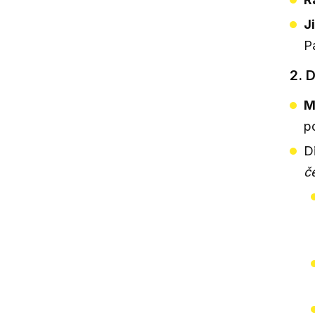
J
P
2. 
M
p
D
č