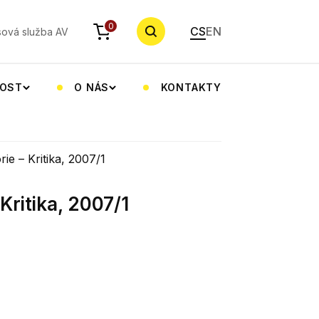
YHLEDAT
0
CS
EN
sová služba AV
NOST
O NÁS
KONTAKTY
rie – Kritika, 2007/1
 Kritika, 2007/1