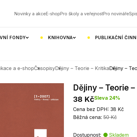
V
Novinky a akce
E-shop
Pro školy a veřejnost
Pro novináře
Spi
VNÍ FONDY
KNIHOVNA
PUBLIKAČNÍ ČIN
ikace a e-shop
Časopisy
Dějiny – Teorie – Kritika
Dějiny – Teo
Dějiny – Teorie –
38 Kč
Sleva 24%
Cena bez DPH: 38 Kč
Běžná cena:
50 Kč
Dostupnost:
Skladem