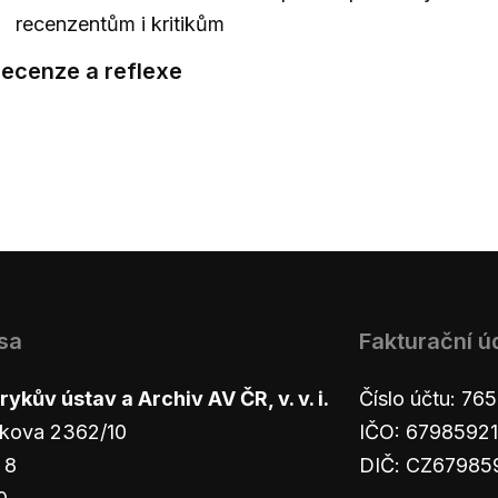
recenzentům i kritikům
Recenze a reflexe
sa
Fakturační ú
ykův ústav a Archiv AV ČR, v. v. i.
Číslo účtu: 7
kova 2362/10
IČO: 67985921
 8
DIČ: CZ67985