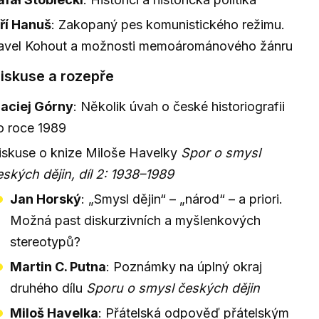
iří Hanuš
: Zakopaný pes komunistického režimu.
avel Kohout a možnosti memoárománového žánru
Diskuse a rozepře
aciej Górny
: Několik úvah o české historiografii
o roce 1989
iskuse o knize Miloše Havelky
Spor o smysl
eských dějin, díl 2: 1938–1989
Jan Horský
: „Smysl dějin“ – „národ“ – a priori.
Možná past diskurzivních a myšlenkových
stereotypů?
Martin C. Putna
: Poznámky na úplný okraj
druhého dílu
Sporu o smysl českých dějin
Miloš Havelka
: Přátelská odpověď přátelským