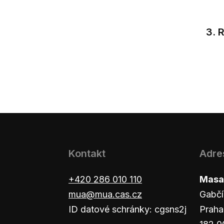
3. 
Kontakt
Adre
+420 286 010 110
Masar
mua@mua.cas.cz
Gabčí
ID datové schránky: cgsns2j
Praha