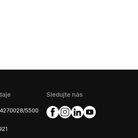
daje
Sledujte nás
654270028/5500
921