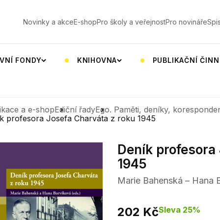
V
Novinky a akce
E-shop
Pro školy a veřejnost
Pro novináře
Spi
VNÍ FONDY
KNIHOVNA
PUBLIKAČNÍ ČIN
ikace a e-shop
Ediční řady
Ego. Paměti, deníky, koresponde
k profesora Josefa Charváta z roku 1945
Deník profesora
1945
Marie Bahenská – Hana B
202 Kč
Sleva 25%