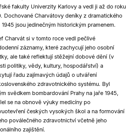
řské fakulty Univerzity Karlovy a vedl ji až do roku
0. Dochované Charvátovy deníky z dramatického
 1945 jsou jedinečným historickým pramenem.
f Charvát si v tomto roce vedl pečlivé
odenní záznamy, které zachycují jeho osobní
tky, ale také reflektují stěžejní dobové dění (v
sti politiky, vědy, kultury, hospodářství) a
ytují řadu zajímavých údajů o utváření
koslovenského zdravotnického systému. Byl
tým svědkem bombardování Prahy na jaře 1945,
lel se na obnově výuky medicíny po
uotevření českých vysokých škol a na formování
ho poválečného zdravotnictví včetně jeho
onálního zajištění.