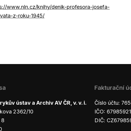
s://www.nln.cz/knihy/denik-profesora-josefa-
vata-z-roku-1945/
sa
Fakturační ú
ykův ústav a Archiv AV ČR, v. v. i.
Číslo účtu: 7
kova 2362/10
IČO: 67985921
 8
DIČ: CZ67985
0