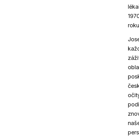
léka
197
roku
Jose
každ
záži
obla
posk
čes
oči
podí
znov
naše
pers