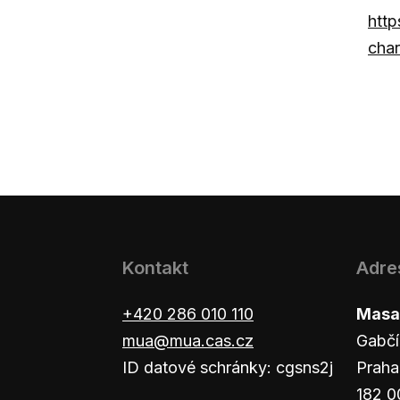
http
char
Kontakt
Adre
+420 286 010 110
Masar
mua@mua.cas.cz
Gabčí
ID datové schránky: cgsns2j
Praha
182 0