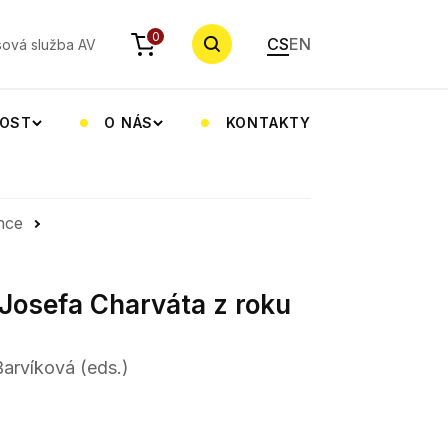
YHLEDAT
0
CS
EN
sová služba AV
NOST
O NÁS
KONTAKTY
nce
 Josefa Charváta z roku
arvíková (eds.)