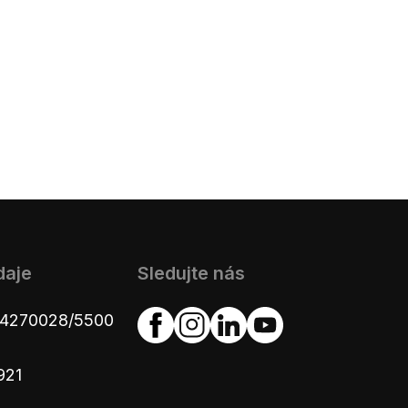
daje
Sledujte nás
654270028/5500
921