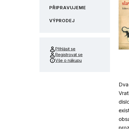
PŘIPRAVUJEME
VÝPRODEJ
Přihlásit se
Registrovat se
Vše o nákupu
Dva 
Vrat
disl
exis
obsa
proz