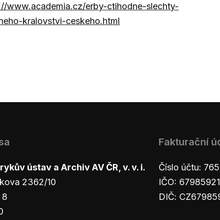
://www.academia.cz/erby-ctihodne-slechty-
neho-kralovstvi-ceskeho.html
sa
Fakturační ú
ykův ústav a Archiv AV ČR, v. v. i.
Číslo účtu: 7
kova 2362/10
IČO: 67985921
 8
DIČ: CZ67985
0