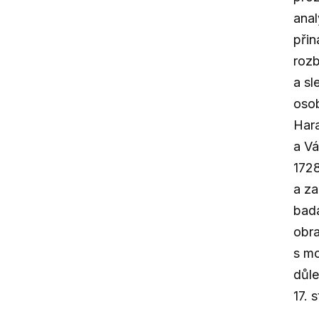
anal
přin
rozb
a sl
osob
Hara
a Vá
1728
a za
bada
obr
s mo
důle
17. s