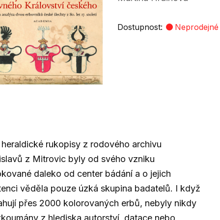
Dostupnost:
Neprodejné
heraldické rukopisy z rodového archivu
islavů z Mitrovic byly od svého vzniku
okované daleko od center bádání a o jejich
tenci věděla pouze úzká skupina badatelů. I když
hují přes 2000 kolorovaných erbů, nebyly nikdy
koumány z hlediska autorství, datace nebo