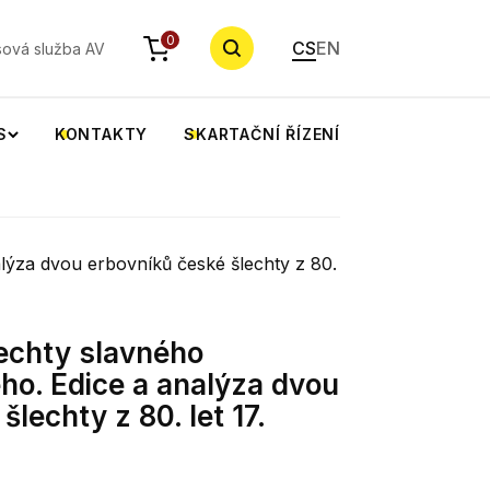
YHLEDAT
0
CS
EN
sová služba AV
S
KONTAKTY
SKARTAČNÍ ŘÍZENÍ
alýza dvou erbovníků české šlechty z 80.
lechty slavného
ho. Edice a analýza dvou
lechty z 80. let 17.