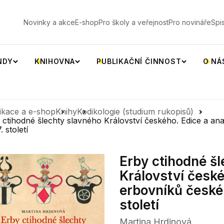
V
Novinky a akce
E-shop
Pro školy a veřejnost
Pro novináře
Spi
NDY
KNIHOVNA
PUBLIKAČNÍ ČINNOST
O NÁ
ikace a e-shop
Knihy
Kodikologie (studium rukopisů)
 ctihodné šlechty slavného Království českého. Edice a an
7. století
Erby ctihodné š
Království české
erbovníků české š
století
Martina Hrdinová