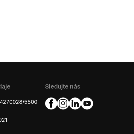
daje
Sledujte nás
654270028/5500
921