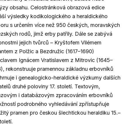
ýzy obsahu. Celostránková obrazová edice
áší výsledky kodikologického a heraldického
oru s určením více než 950 českých, moravských
ezských rodů, jimž erby patřily. Dále se zabývá
nostmi jejich tvůrců – Kryštofem Vilémem
ntem z Polžic a Bezdružic (1617–1690)
clavem Ignácem Vratislavem z Mitrovic (1645–
), rekonstruuje pramennou základnu erbovníků
hrnuje i genealogicko-heraldické výzkumy dalších
telů druhé poloviny 17. století. Textovým,
azovým i databázovým zpracováním erbovníků
žností podrobného vyhledávání zpřístupňuje
žitý pramen pro českou šlechtickou heraldiku 15.–
toletí.