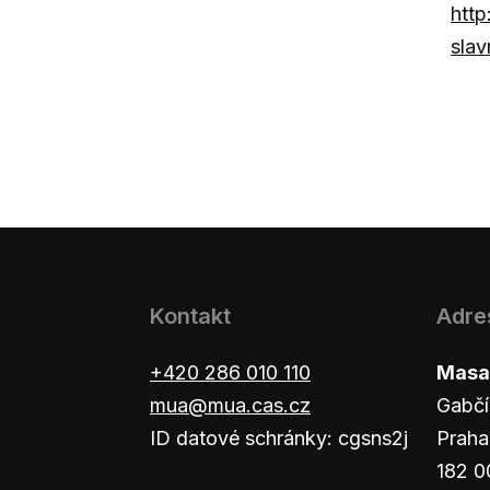
http
slav
Kontakt
Adre
+420 286 010 110
Masar
mua@mua.cas.cz
Gabčí
ID datové schránky: cgsns2j
Praha
182 0