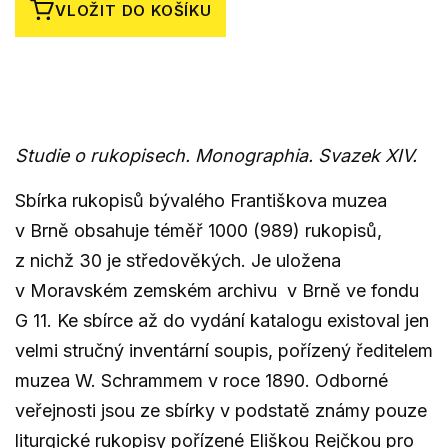
VLOŽIT DO KOŠÍKU
Studie o rukopisech. Monographia. Svazek XIV.
Sbírka rukopisů bývalého Františkova muzea
v Brně obsahuje téměř 1000 (989) rukopisů,
z nichž 30 je středověkých. Je uložena
v Moravském zemském archivu v Brně ve fondu
G 11. Ke sbírce až do vydání katalogu existoval jen
velmi stručný inventární soupis, pořízený ředitelem
muzea W. Schrammem v roce 1890. Odborné
veřejnosti jsou ze sbírky v podstatě známy pouze
liturgické rukopisy pořízené Eliškou Rejčkou pro