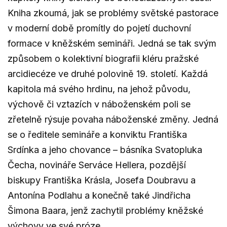
Kniha zkoumá, jak se problémy světské pastorace
v moderní době promítly do pojetí duchovní
formace v kněžském semináři. Jedná se tak svým
způsobem o kolektivní biografii kléru pražské
arcidiecéze ve druhé polovině 19. století. Každá
kapitola má svého hrdinu, na jehož původu,
výchově či vztazích v náboženském poli se
zřetelně rýsuje povaha náboženské změny. Jedná
se o ředitele semináře a konviktu Františka
Srdínka a jeho chovance – básníka Svatopluka
Čecha, novináře Serváce Hellera, pozdější
biskupy Františka Krásla, Josefa Doubravu a
Antonína Podlahu a konečně také Jindřicha
Šimona Baara, jenž zachytil problémy kněžské
výchovy ve své próze.