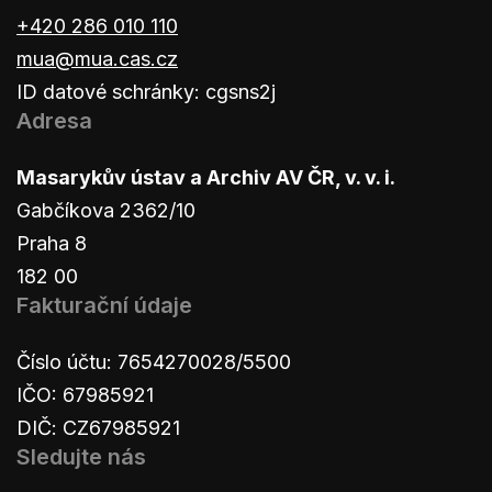
+420 286 010 110
mua@mua.cas.cz
ID datové schránky: cgsns2j
Adresa
Masarykův ústav a Archiv AV ČR, v. v. i.
Gabčíkova 2362/10
Praha 8
182 00
Fakturační údaje
Číslo účtu: 7654270028/5500
IČO: 67985921
DIČ: CZ67985921
Sledujte nás