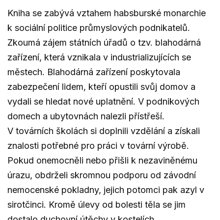
Kniha se zabývá vztahem habsburské monarchie
k sociální politice průmyslových podnikatelů.
Zkoumá zájem státních úřadů o tzv. blahodárná
zařízení, která vznikala v industrializujících se
městech. Blahodárná zařízení poskytovala
zabezpečení lidem, kteří opustili svůj domov a
vydali se hledat nové uplatnění. V podnikových
domech a ubytovnách nalezli přístřeší.
V továrních školách si doplnili vzdělání a získali
znalosti potřebné pro práci v tovární výrobě.
Pokud onemocněli nebo přišli k nezaviněnému
úrazu, obdrželi skromnou podporu od závodní
nemocenské pokladny, jejich potomci pak azyl v
sirotčinci. Kromě úlevy od bolesti těla se jim
dostalo duchovní útěchy v kostelích,