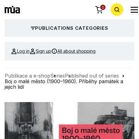
0
PUBLICATIONS CATEGORIES
Log in
Sign up
All about shopping
Publikace a e-shop
Series
Published out of series
Boj o malé město (1900–1960). Příběhy památek a
jejich lidí