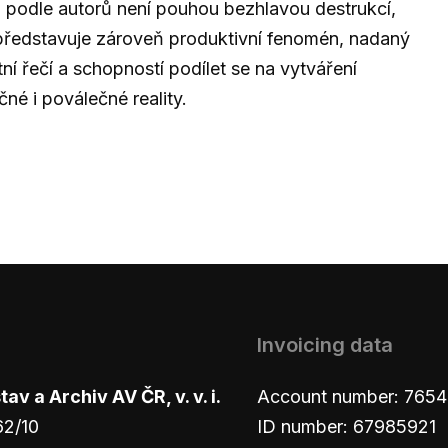
ž podle autorů není pouhou bezhlavou destrukcí,
představuje zároveň produktivní fenomén, nadaný
tní řečí a schopností podílet se na vytváření
čné i poválečné reality.
Invoicing data
v a Archiv AV ČR, v. v. i.
Account number: 765
62/10
ID number: 67985921