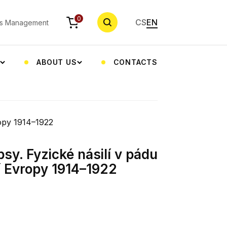
SEARCH
0
CS
EN
s Management
G
ABOUT US
CONTACTS
ropy 1914–1922
sy. Fyzické násilí v pádu
í Evropy 1914–1922