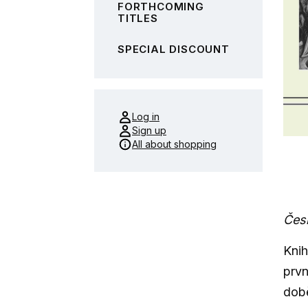
FORTHCOMING
TITLES
SPECIAL DISCOUNT
Log in
Sign up
All about shopping
Česk
Knih
prvn
době