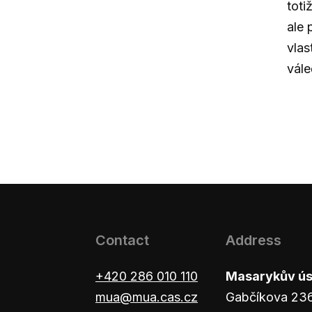
toti
ale 
vlas
vále
Contact
Address
+420 286 010 110
Masarykův ústa
mua@mua.cas.cz
Gabčíkova 23