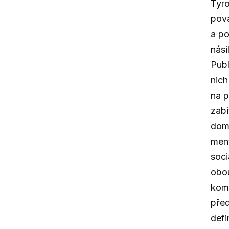
Tyro
pová
a po
nási
Publ
nich
na p
zabi
domá
ment
soci
obou
komu
před
defi