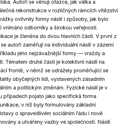
lska. Autoři se věnují otázce, jak válka a
lečná rekonstrukce v rozličných rámcích vítězství
rážky ovlivnily formy násilí i způsoby, jak bylo
lí vnímáno odborníky a širokou veřejností.
ikace je členěna do dvou hlavních částí. V první z
 se autoři zaměřují na individuální násilí v zázemí
říkladu jeho nejzávažnější formy — vraždy a
tí. Tématem druhé části je kolektivní násilí na
cí frontě, v němž se odrážely proměňující se
ality obyčejných lidí, vystavených zásadním
álním a politickým změnám. Fyzické násilí je v
 případech pojato jako specifická forma
nikace, v níž byly formulovány základní
stavy o spravedlivém sociálním řádu i nově
novány a utvářeny vazby ve společnosti. Násilí