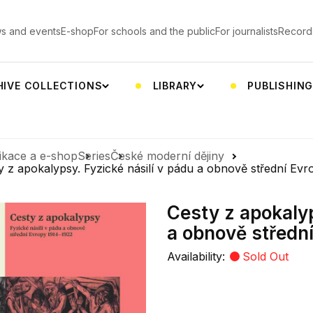
s and events
E-shop
For schools and the public
For journalists
Record
HIVE COLLECTIONS
LIBRARY
PUBLISHIN
ikace a e-shop
Series
České moderní dějiny
y z apokalypsy. Fyzické násilí v pádu a obnově střední Ev
Cesty z apokalyp
a obnově středn
Availability:
Sold Out