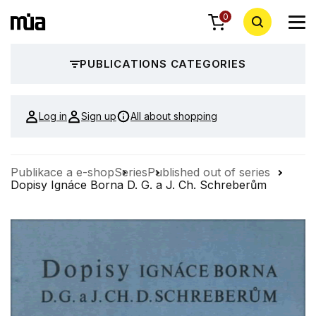
0
PUBLICATIONS CATEGORIES
Log in
Sign up
All about shopping
Publikace a e-shop
Series
Published out of series
Dopisy Ignáce Borna D. G. a J. Ch. Schreberům