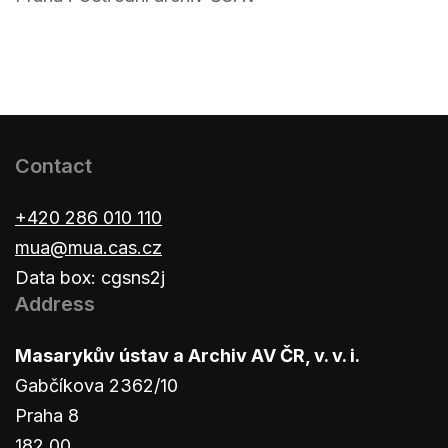
Contact
+420 286 010 110
mua@mua.cas.cz
Data box: cgsns2j
Address
Masarykův ústav a Archiv AV ČR, v. v. i.
Gabčíkova 2362/10
Praha 8
182 00