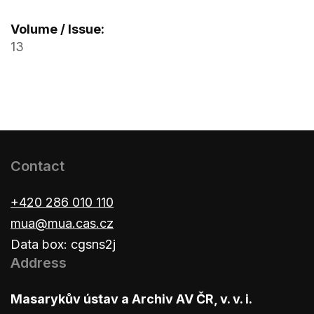
Volume / Issue:
13
Contact
+420 286 010 110
mua@mua.cas.cz
Data box: cgsns2j
Address
Masarykův ústav a Archiv AV ČR, v. v. i.