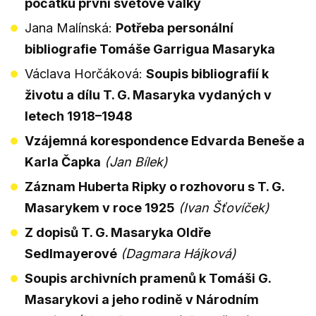
počátku první světové války
Jana Malínská:
Potřeba personální
bibliografie Tomáše Garrigua Masaryka
Václava Horčáková:
Soupis bibliografií k
životu a dílu T. G. Masaryka vydaných v
letech 1918–1948
Vzájemná korespondence Edvarda Beneše a
Karla Čapka
(Jan Bílek)
Záznam Huberta Ripky o rozhovoru s T. G.
Masarykem v roce 1925
(Ivan Šťovíček)
Z dopisů T. G. Masaryka Oldře
Sedlmayerové
(Dagmara Hájková)
Soupis archivních pramenů k Tomáši G.
Masarykovi a jeho rodině v Národním