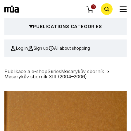
0
PUBLICATIONS CATEGORIES
Log in
Sign up
All about shopping
Publikace a e-shop
Series
Masarykův sborník
Masarykův sborník XIII (2004–2006)