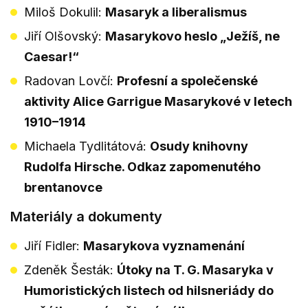
Miloš Dokulil:
Masaryk a liberalismus
Jiří Olšovský:
Masarykovo heslo „Ježíš, ne
Caesar!“
Radovan Lovčí:
Profesní a společenské
aktivity Alice Garrigue Masarykové v letech
1910–1914
Michaela Tydlitátová:
Osudy knihovny
Rudolfa Hirsche. Odkaz zapomenutého
brentanovce
Materiály a dokumenty
Jiří Fidler:
Masarykova vyznamenání
Zdeněk Šesták:
Útoky na T. G. Masaryka v
Humoristických listech od hilsneriády do