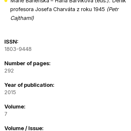
Marie Bahenská – Hana Barvíková (eds.). Deník
profesora Josefa Charváta z roku 1945
(Petr
Cajthaml)
ISSN:
1803-9448
Number of pages:
292
Year of publication:
2015
Volume:
7
Volume / Issue: