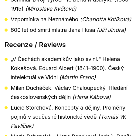
1915)
(Miroslava Květová)
Vzpomínka na Neznámého
(Charlotta Kotíková)
600 let od smrti mistra Jana Husa
(Jiří Jindra)
Recenze / Reviews
„V Čechách akademikův jako sviní.“ Helena
Kokešová. Eduard Albert (1841–1900). Český
intelektuál ve Vídni
(Martin Franc)
Milan Ducháček. Václav Chaloupecký. Hledání
československých dějin
(Hana Kábová)
Lucie Storchová. Koncepty a dějiny. Proměny
pojmů v současné historické vědě
(Tomáš W.
Pavlíček)