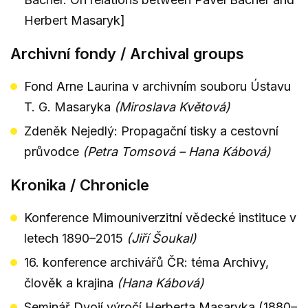
Herbert Masaryk]
Archivní fondy / Archival groups
Fond Arne Laurina v archivním souboru Ústavu
T. G. Masaryka
(Miroslava Květová)
Zdeněk Nejedlý: Propagační tisky a cestovní
průvodce
(Petra Tomsová – Hana Kábová)
Kronika / Chronicle
Konference Mimouniverzitní vědecké instituce v
letech 1890–2015
(Jiří Šoukal)
16. konference archivářů ČR: téma Archivy,
člověk a krajina
(Hana Kábová)
Seminář Dvojí výročí Herberta Masaryka (1880–