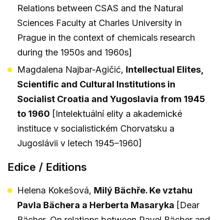
Relations between CSAS and the Natural
Sciences Faculty at Charles University in
Prague in the context of chemicals research
during the 1950s and 1960s]
Magdalena Najbar-Agičić,
Intellectual Elites,
Scientific and Cultural Institutions in
Socialist Croatia and Yugoslavia from 1945
to 1960
[Intelektuální elity a akademické
instituce v socialistickém Chorvatsku a
Jugoslávii v letech 1945–1960]
Edice / Editions
Helena Kokešová,
Milý Bächře. Ke vztahu
Pavla Bächera a Herberta Masaryka
[Dear
Bächer. On relations between Pavel Bächer and