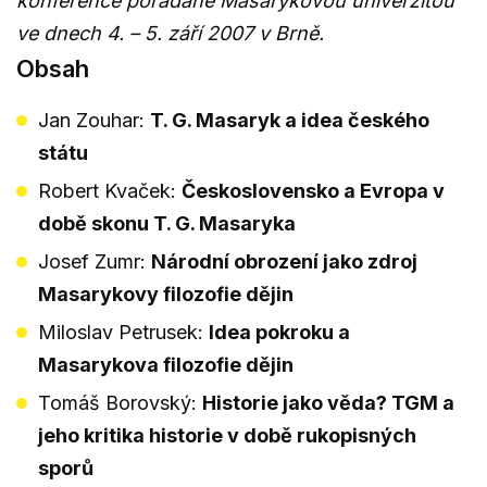
konference pořádané Masarykovou univerzitou
ve dnech 4. – 5. září 2007 v Brně.
Obsah
Jan Zouhar:
T. G. Masaryk a idea českého
státu
Robert Kvaček:
Československo a Evropa v
době skonu T. G. Masaryka
Josef Zumr:
Národní obrození jako zdroj
Masarykovy filozofie dějin
Miloslav Petrusek:
Idea pokroku a
Masarykova filozofie dějin
Tomáš Borovský:
Historie jako věda? TGM a
jeho kritika historie v době rukopisných
sporů