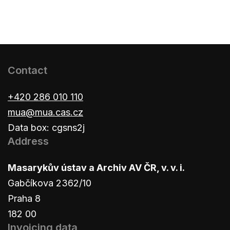
Contact
+420 286 010 110
mua@mua.cas.cz
Data box: cgsns2j
Address
Masarykův ústav a Archiv AV ČR, v. v. i.
Gabčíkova 2362/10
Praha 8
182 00
Invoicing data