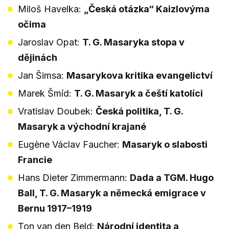
Miloš Havelka:
„Česká otázka“ Kaizlovýma
očima
Jaroslav Opat:
T. G. Masaryka stopa v
dějinách
Jan Šimsa:
Masarykova kritika evangelictví
Marek Šmíd:
T. G. Masaryk a čeští katolíci
Vratislav Doubek:
Česká politika, T. G.
Masaryk a východní krajané
Eugène Václav Faucher:
Masaryk o slabosti
Francie
Hans Dieter Zimmermann:
Dada a TGM. Hugo
Ball, T. G. Masaryk a německá emigrace v
Bernu 1917–1919
Ton van den Beld:
Národní identita a