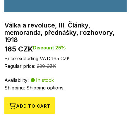
Válka a revoluce, III. Články,
memoranda, přednášky, rozhovory,
1918
165 CZK
Discount 25%
Price excluding VAT: 165 CZK
Regular price:
220 CZK
Availability:
In stock
Shipping:
Shipping options
ADD TO CART