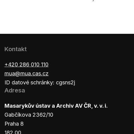
Kontakt
+420 286 010 110
mua@mua.cas.cz
ID datové schránky: cgsns2j
Adresa
Masarykův ústav a Archiv AV ČR, v. v. i.
Gabčíkova 2362/10
Praha 8
182 00