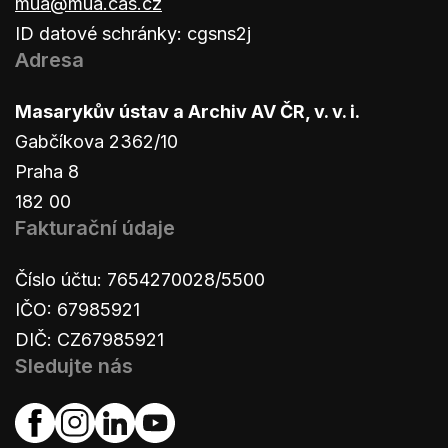
mua@mua.cas.cz
ID datové schránky: cgsns2j
Adresa
Masarykův ústav a Archiv AV ČR, v. v. i.
Gabčíkova 2362/10
Praha 8
182 00
Fakturační údaje
Číslo účtu: 7654270028/5500
IČO: 67985921
DIČ: CZ67985921
Sledujte nás