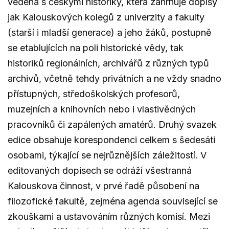
vedená s českými historiky, která zahrnuje dopisy
jak Kalouskových kolegů z univerzity a fakulty
(starší i mladší generace) a jeho žáků, postupně
se etablujících na poli historické vědy, tak
historiků regionálních, archivářů z různých typů
archivů, včetně tehdy privátních a ne vždy snadno
přístupných, středoškolských profesorů,
muzejních a knihovních nebo i vlastivědných
pracovníků či zapálených amatérů. Druhý svazek
edice obsahuje korespondenci celkem s šedesáti
osobami, týkající se nejrůznějších záležitostí. V
editovaných dopisech se odráží všestranná
Kalouskova činnost, v prvé řadě působení na
filozofické fakultě, zejména agenda související se
zkouškami a ustavováním různých komisí. Mezi