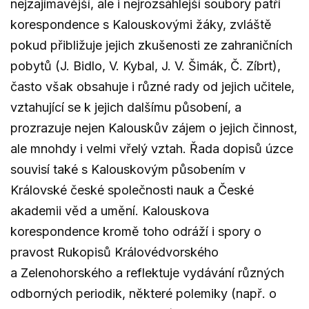
nejzajímavější, ale i nejrozsáhlejší soubory patří
korespondence s Kalouskovými žáky, zvláště
pokud přibližuje jejich zkušenosti ze zahraničních
pobytů (J. Bidlo, V. Kybal, J. V. Šimák, Č. Zíbrt),
často však obsahuje i různé rady od jejich učitele,
vztahující se k jejich dalšímu působení, a
prozrazuje nejen Kalouskův zájem o jejich činnost,
ale mnohdy i velmi vřelý vztah. Řada dopisů úzce
souvisí také s Kalouskovým působením v
Královské české společnosti nauk a České
akademii věd a umění. Kalouskova
korespondence kromě toho odráží i spory o
pravost Rukopisů Královédvorského
a Zelenohorského a reflektuje vydávání různých
odborných periodik, některé polemiky (např. o