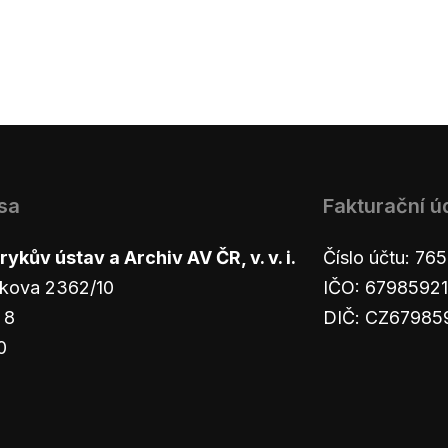
sa
Fakturační ú
ykův ústav a Archiv AV ČR, v. v. i.
Číslo účtu: 7
kova 2362/10
IČO: 67985921
 8
DIČ: CZ67985
0