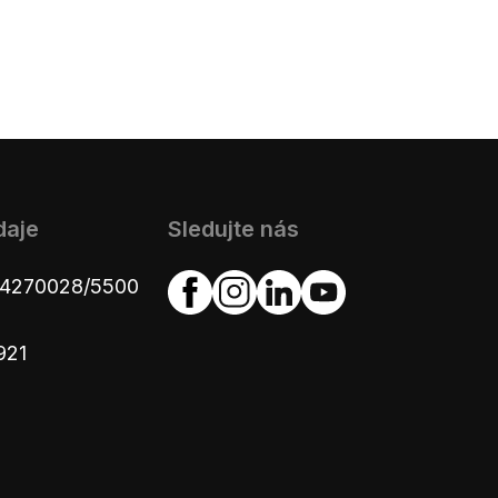
daje
Sledujte nás
654270028/5500
921