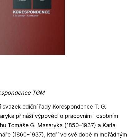
espondence TGM
í svazek ediční řady Korespondence T. G.
aryka přináší výpověď o pracovním i osobním
ahu Tomáše G. Masaryka (1850–1937) a Karla
máře (1860–1937), kteří ve své době mimořádným