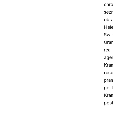
chro
sezn
obra
Hele
Swie
Gran
real
agen
Kram
řeše
pram
poli
Kram
post