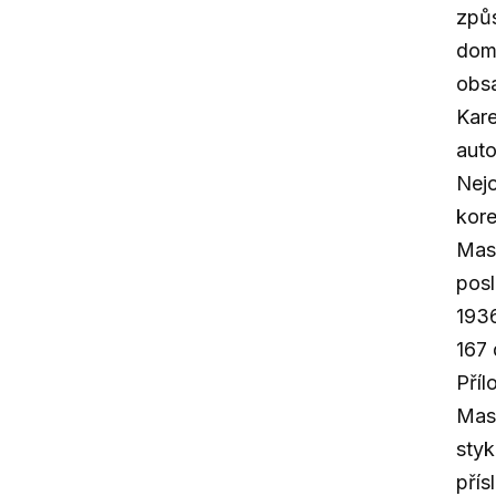
způs
domá
obsa
Kare
auto
Nejo
kore
Masa
posl
1936
167
Příl
Masa
styk
přís