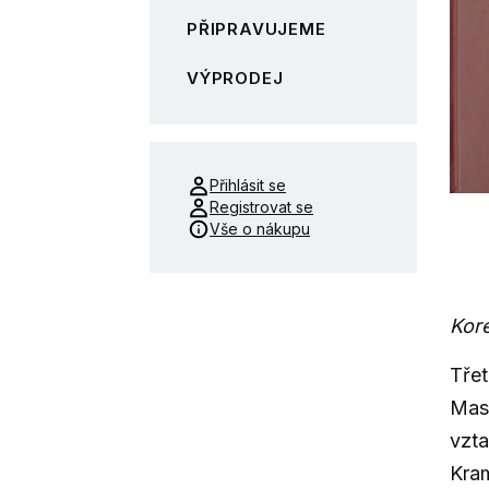
PŘIPRAVUJEME
VÝPRODEJ
Přihlásit se
Registrovat se
Vše o nákupu
Kor
Třet
Mas
vzt
Kra