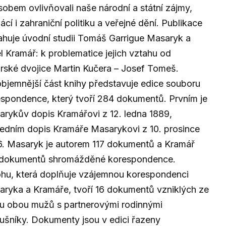
obem ovlivňovali naše národní a státní zájmy,
cí i zahraniční politiku a veřejné dění. Publikace
huje úvodní studii Tomáš Garrigue Masaryk a
l Kramář: k problematice jejich vztahu od
rské dvojice Martin Kučera – Josef Tomeš.
bjemnější část knihy představuje edice souboru
spondence, který tvoří 284 dokumentů. Prvním je
rykův dopis Kramářovi z 12. ledna 1889,
edním dopis Kramáře Masarykovi z 10. prosince
. Masaryk je autorem 117 dokumentů a Kramář
 dokumentů shromážděné korespondence.
ohu, která doplňuje vzájemnou korespondenci
ryka a Kramáře, tvoří 16 dokumentů vzniklých ze
u obou mužů s partnerovými rodinnými
lušníky. Dokumenty jsou v edici řazeny