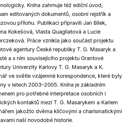
nologicky. Kniha zahrnuje též ediční úvod,
am editovaných dokumentů, osobní rejstřík a
zovou přílohu. Publikaci připravili Jan Bílek,
na Kokešová, Vlasta Quagliatová a Lucie
rczeková. Práce vznikla jako součást projektu
tové agentury České republiky T. G. Masaryk a
isté a s ním souvisejícího projektu Grantové
tury Univerzity Karlovy T. G. Masaryk a K.
ář ve světle vzájemné korespondence, které byly
ny v letech 2003–2005. Kniha je základním
enem pro potřebné interpretace osobních i
tických kontaktů mezi T. G. Masarykem a Karlem
ářem jakožto dvěma klíčovými a charismatickými
avami naší novodobé historie.