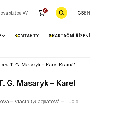
YHLEDAT
0
CS
EN
sová služba AV
S
KONTAKTY
SKARTAČNÍ ŘÍZENÍ
nce T. G. Masaryk – Karel Kramář
. G. Masaryk – Karel
ová – Vlasta Quagliatová – Lucie