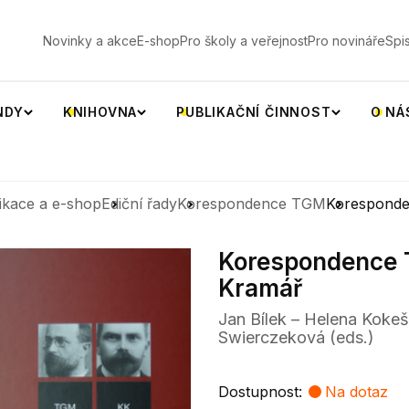
V
Novinky a akce
E-shop
Pro školy a veřejnost
Pro novináře
Spi
NDY
KNIHOVNA
PUBLIKAČNÍ ČINNOST
O NÁ
ikace a e-shop
Ediční řady
Korespondence TGM
Koresponde
Korespondence T
Kramář
Jan Bílek – Helena Kokeš
Swierczeková (eds.)
Dostupnost:
Na dotaz