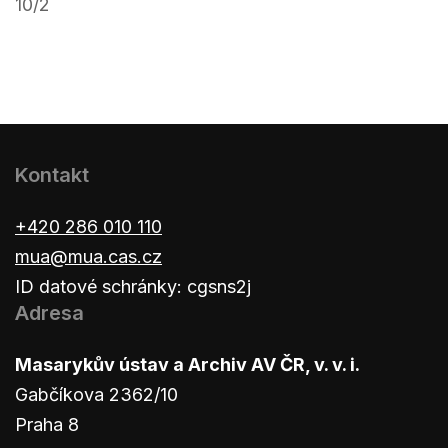
10/2
Kontakt
+420 286 010 110
mua@mua.cas.cz
ID datové schránky: cgsns2j
Adresa
Masarykův ústav a Archiv AV ČR, v. v. i.
Gabčíkova 2362/10
Praha 8