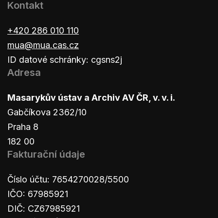
Kontakt
+420 286 010 110
mua@mua.cas.cz
ID datové schránky: cgsns2j
Adresa
Masarykův ústav a Archiv AV ČR, v. v. i.
Gabčíkova 2362/10
Praha 8
182 00
Fakturační údaje
Číslo účtu: 7654270028/5500
IČO: 67985921
DIČ: CZ67985921