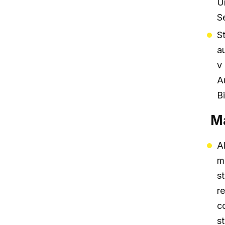
U
Se
S
a
v
A
B
Ma
A
m
s
r
c
s