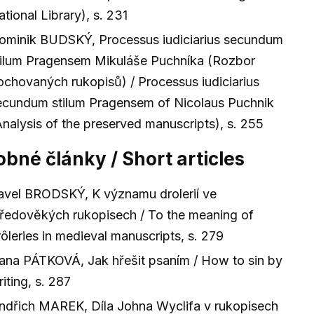
tional Library), s. 231
ominik BUDSKÝ, Processus iudiciarius secundum
tilum Pragensem Mikuláše Puchníka (Rozbor
ochovaných rukopisů) / Processus iudiciarius
ecundum stilum Pragensem of Nicolaus Puchnik
Analysis of the preserved manuscripts), s. 255
obné články / Short articles
avel BRODSKÝ, K významu drolerií ve
tředověkých rukopisech / To the meaning of
rôleries in medieval manuscripts, s. 279
ana PÁTKOVÁ, Jak hřešit psaním / How to sin by
iting, s. 287
indřich MAREK, Díla Johna Wyclifa v rukopisech