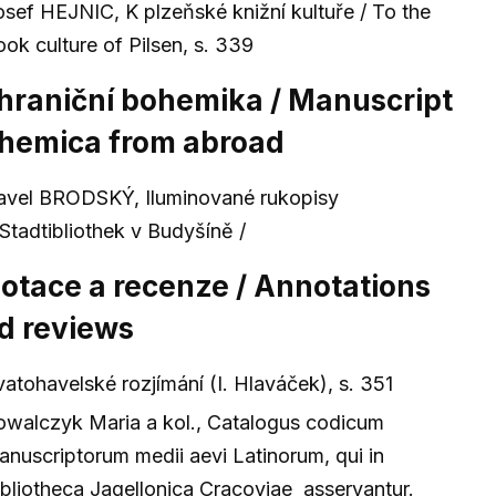
osef HEJNIC, K plzeňské knižní kultuře / To the
ook culture of Pilsen, s. 339
hraniční bohemika / Manuscript
hemica from abroad
avel BRODSKÝ, Iluminované rukopisy
 Stadtibliothek v Budyšíně /
otace a recenze / Annotations
d reviews
vatohavelské rozjímání (I. Hlaváček), s. 351
owalczyk Maria a kol., Catalogus codicum
anuscriptorum medii aevi Latinorum, qui in
ibliotheca Jagellonica Cracoviae asservantur.