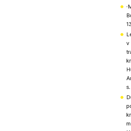
·
B
13
L
v
t
k
H
A
s.
D
p
k
m