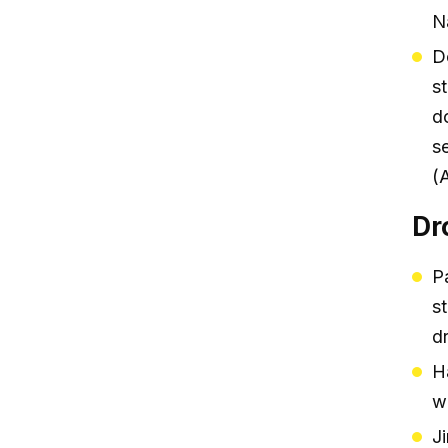
Na
D
s
d
s
(
Dr
P
s
d
H
wr
J