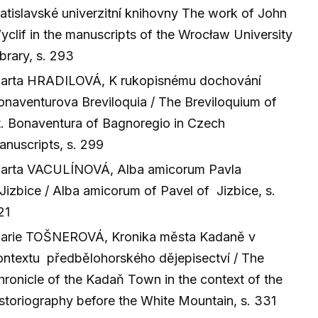
ratislavské univerzitní knihovny The work of John
yclif in the manuscripts of the Wrocław University
brary, s. 293
arta HRADILOVÁ, K rukopisnému dochování
onaventurova Breviloquia / The Breviloquium of
t. Bonaventura of Bagnoregio in Czech
anuscripts, s. 299
arta VACULÍNOVÁ, Alba amicorum Pavla
 Jizbice / Alba amicorum of Pavel of Jizbice, s.
21
arie TOŠNEROVÁ, Kronika města Kadaně v
ontextu předbělohorského dějepisectví / The
hronicle of the Kadaň Town in the context of the
istoriography before the White Mountain, s. 331