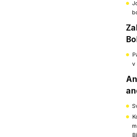
J
b
Za
Bo
P
v
An
an
S
K
m
B