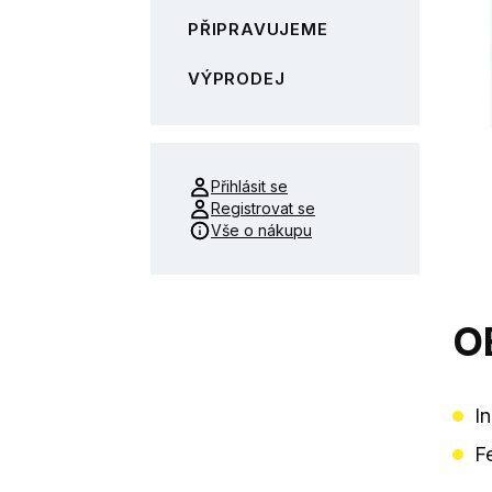
PŘIPRAVUJEME
VÝPRODEJ
Přihlásit se
Registrovat se
Vše o nákupu
O
I
F