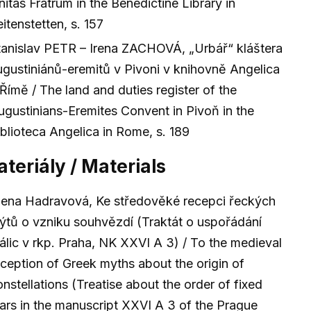
nitas Fratrum in the Benedictine Library in
itenstetten, s. 157
tanislav PETR – Irena ZACHOVÁ, „Urbář“ kláštera
ugustiniánů-eremitů v Pivoni v knihovně Angelica
 Římě / The land and duties register of the
ugustinians-Eremites Convent in Pivoň in the
iblioteca Angelica in Rome, s. 189
teriály / Materials
lena Hadravová, Ke středověké recepci řeckých
ýtů o vzniku souhvězdí (Traktát o uspořádání
tálic v rkp. Praha, NK XXVI A 3) / To the medieval
eception of Greek myths about the origin of
onstellations (Treatise about the order of fixed
tars in the manuscript XXVI A 3 of the Prague