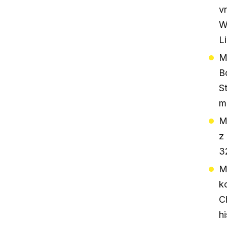
v
W
Li
M
B
S
m
M
z
3
M
k
C
h