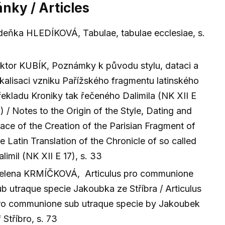
ánky / Articles
deňka HLEDÍKOVÁ, Tabulae, tabulae ecclesiae, s.
iktor KUBÍK, Poznámky k původu stylu, dataci a
okalisaci vzniku Pařížského fragmentu latinského
řekladu Kroniky tak řečeného Dalimila (NK XII E
) / Notes to the Origin of the Style, Dating and
lace of the Creation of the Parisian Fragment of
e Latin Translation of the Chronicle of so called
limil (NK XII E 17), s. 33
elena KRMÍČKOVÁ, Articulus pro communione
ub utraque specie Jakoubka ze Stříbra / Articulus
ro communione sub utraque specie by Jakoubek
 Stříbro, s. 73