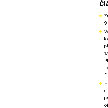
Čl
Z
9
V
l
p
17
P
th
Da
H
s
p
of