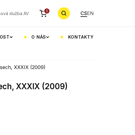
YHLEDAT
0
CS
EN
sová služba AV
NOST
O NÁS
KONTAKTY
isech, XXXIX (2009)
sech, XXXIX (2009)