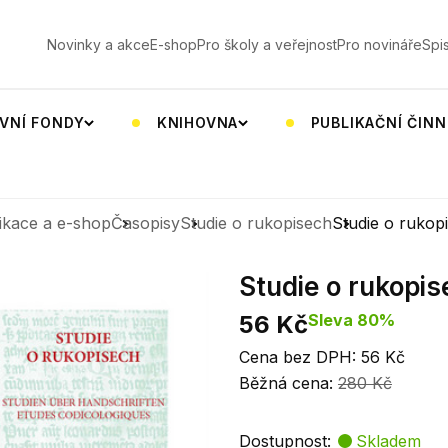
V
Novinky a akce
E-shop
Pro školy a veřejnost
Pro novináře
Spi
VNÍ FONDY
KNIHOVNA
PUBLIKAČNÍ ČIN
ikace a e-shop
Časopisy
Studie o rukopisech
Studie o rukop
Studie o rukopi
56 Kč
Sleva 80%
Cena bez DPH: 56 Kč
Běžná cena:
280 Kč
Dostupnost:
Skladem