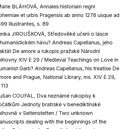
Marie BLÁHOVÁ, Annales historiam regni
ohemiae et urbis Pragensis ab anno 1278 usque ad
99 illustrantes, s. 89
enka JIROUŠKOVÁ, Středověké učení o lásce
 humanistickém hávu? Andreas Capellanus, jeho
raktát De amore a rukopis pražské Národní
nihovny XIV E 29 / Medieval Teachings on Love in
umanist Garb? Andreas Capellanus, his treatise De
more and Prague, National Library, ms. XIV E 29,
 113
ušan COUFAL, Dva neznámé rukopisy k
očátkům Jednoty bratrské v benediktinské
nihovně v Seitenstetten / Two unknown
anuscripts dealing with the beginnings of the