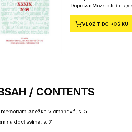
Doprava:
Možnosti doruče
VLOŽIT DO KOŠÍKU
BSAH / CONTENTS
n memoriam Anežka Vidmanová, s. 5
emina doctissima, s. 7