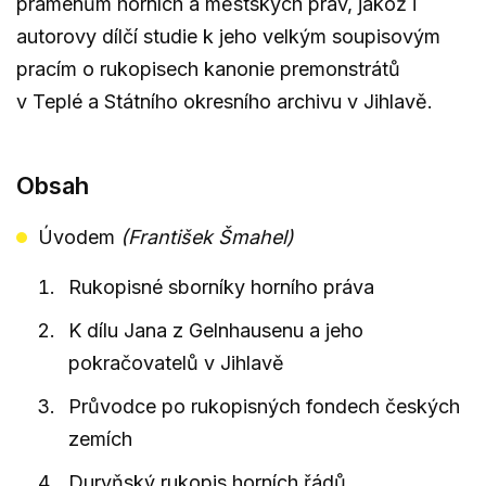
pramenům horních a městských práv, jakož i
autorovy dílčí studie k jeho velkým soupisovým
pracím o rukopisech kanonie premonstrátů
v Teplé a Státního okresního archivu v Jihlavě.
Obsah
Úvodem
(František Šmahel)
Rukopisné sborníky horního práva
K dílu Jana z Gelnhausenu a jeho
pokračovatelů v Jihlavě
Průvodce po rukopisných fondech českých
zemích
Duryňský rukopis horních řádů