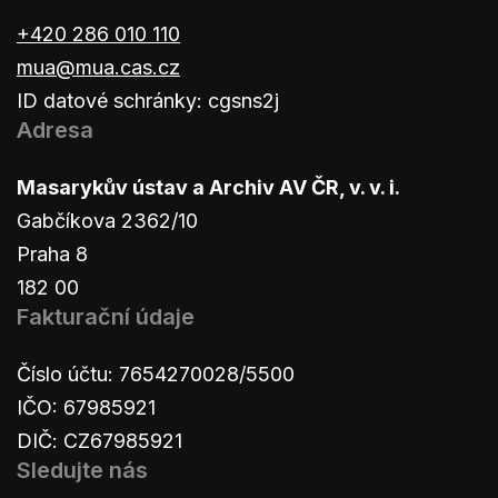
+420 286 010 110
mua@mua.cas.cz
ID datové schránky: cgsns2j
Adresa
Masarykův ústav a Archiv AV ČR, v. v. i.
Gabčíkova 2362/10
Praha 8
182 00
Fakturační údaje
Číslo účtu: 7654270028/5500
IČO: 67985921
DIČ: CZ67985921
Sledujte nás