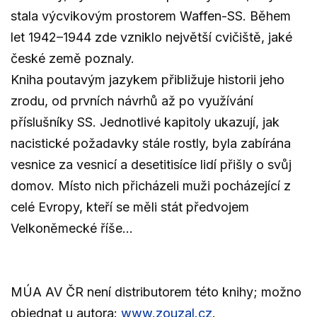
stala výcvikovým prostorem Waffen-SS. Během
let 1942–1944 zde vzniklo největší cvičiště, jaké
české země poznaly.
Kniha poutavým jazykem přibližuje historii jeho
zrodu, od prvních návrhů až po využívání
příslušníky SS. Jednotlivé kapitoly ukazují, jak
nacistické požadavky stále rostly, byla zabírána
vesnice za vesnicí a desetitisíce lidí přišly o svůj
domov. Místo nich přicházeli muži pocházející z
celé Evropy, kteří se měli stát předvojem
Velkoněmecké říše…
MÚA AV ČR není distributorem této knihy; možno
objednat u autora:
www.zouzal.cz
.