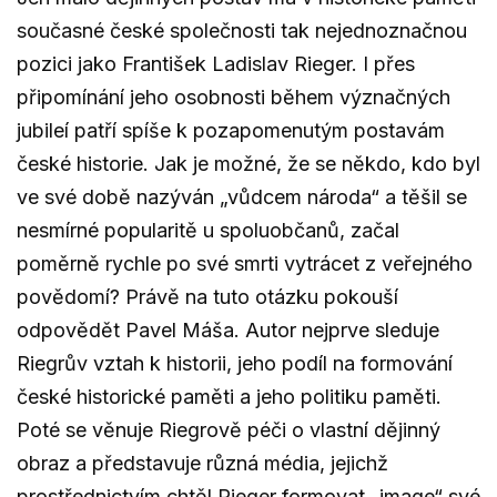
současné české společnosti tak nejednoznačnou
pozici jako František Ladislav Rieger. I přes
připomínání jeho osobnosti během význačných
jubileí patří spíše k pozapomenutým postavám
české historie. Jak je možné, že se někdo, kdo byl
ve své době nazýván „vůdcem národa“ a těšil se
nesmírné popularitě u spoluobčanů, začal
poměrně rychle po své smrti vytrácet z veřejného
povědomí? Právě na tuto otázku pokouší
odpovědět Pavel Máša. Autor nejprve sleduje
Riegrův vztah k historii, jeho podíl na formování
české historické paměti a jeho politiku paměti.
Poté se věnuje Riegrově péči o vlastní dějinný
obraz a představuje různá média, jejichž
prostřednictvím chtěl Rieger formovat „image“ své