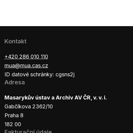
Kontakt
+420 286 010 110
mua@mua.cas.cz
ID datové schránky: cgsns2j
Adresa
Masarykův ústav a Archiv AV ČR, v. v. i.
Gabčíkova 2362/10
Praha 8
182 00
Fakturační údaje