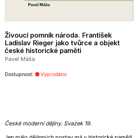
Živoucí pomník národa. František
Ladislav Rieger jako tvůrce a objekt
české historické paměti
Pavel Máša
Dostupnost:
Vyprodáno
České moderní dějiny. Svazek 19.
Jen málo dějinných postav má v historické paměti