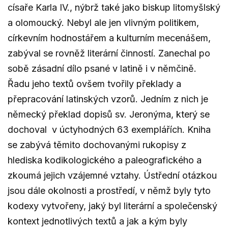
císaře Karla IV., nýbrž také jako biskup litomyšlský
a olomoucký. Nebyl ale jen vlivným politikem,
církevním hodnostářem a kulturním mecenášem,
zabýval se rovněž literární činností. Zanechal po
sobě zásadní dílo psané v latině i v němčině.
Řadu jeho textů ovšem tvořily překlady a
přepracování latinských vzorů. Jedním z nich je
německý překlad dopisů sv. Jeronýma, který se
dochoval v úctyhodných 63 exemplářích. Kniha
se zabývá těmito dochovanými rukopisy z
hlediska kodikologického a paleografického a
zkoumá jejich vzájemné vztahy. Ústřední otázkou
jsou dále okolnosti a prostředí, v němž byly tyto
kodexy vytvořeny, jaký byl literární a společenský
kontext jednotlivých textů a jak a kým byly