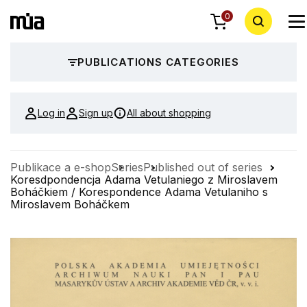
0
PUBLICATIONS CATEGORIES
Log in
Sign up
All about shopping
Publikace a e-shop
Series
Published out of series
Koresdpondencja Adama Vetulaniego z Miroslavem
Boháčkiem / Korespondence Adama Vetulaniho s
Miroslavem Boháčkem