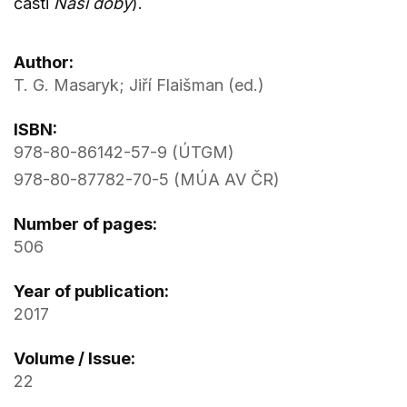
části
Naší doby
).
Author:
T. G. Masaryk; Jiří Flaišman (ed.)
ISBN:
978-80-86142-57-9 (ÚTGM)
978-80-87782-70-5 (MÚA AV ČR)
Number of pages:
506
Year of publication:
2017
Volume / Issue:
22