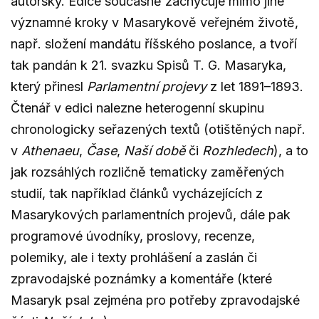
autorsky. Edice současně zachycuje mimo jiné
významné kroky v Masarykově veřejném životě,
např. složení mandátu říšského poslance, a tvoří
tak pandán k 21. svazku Spisů T. G. Masaryka,
který přinesl
Parlamentní projevy
z let 1891–1893.
Čtenář v edici nalezne heterogenní skupinu
chronologicky seřazených textů (otištěných např.
v
Athenaeu
,
Čase
,
Naší době
či
Rozhledech
), a to
jak rozsáhlých rozličně tematicky zaměřených
studií, tak například článků vycházejících z
Masarykových parlamentních projevů, dále pak
programové úvodníky, proslovy, recenze,
polemiky, ale i texty prohlášení a zaslán či
zpravodajské poznámky a komentáře (které
Masaryk psal zejména pro potřeby zpravodajské