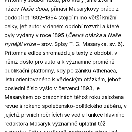
název
Naše doba
, přináší Masarykovy práce z
období let 1892–1894 stojící mimo větší knižní
celky, jež autor v daném období rozvrhl a které
byly vydány v roce 1895 (
Česká otázka
a
Naše
nynější krize
– srov. Spisy T. G. Masaryka, sv. 6).
Přítomná edice shromažďuje texty z období, v
němž došlo pro autora k významné proměně
publikační platformy, kdy po zániku Athenaea,
listu orientovaného k vědeckým otázkám, jehož
poslední číslo vyšlo v červenci 1893, je
Masarykem po prázdninách téhož roku založena
revue širokého společensko-politického záběru, v
jejíchž prvních ročnících se vedle funkce hlavního
redaktora Masaryk významně uplatnil též