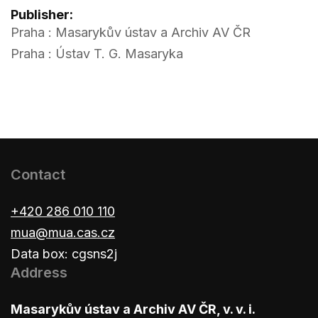
Publisher:
Praha : Masarykův ústav a Archiv AV ČR
Praha : Ústav T. G. Masaryka
Contact
+420 286 010 110
mua@mua.cas.cz
Data box: cgsns2j
Address
Masarykův ústav a Archiv AV ČR, v. v. i.