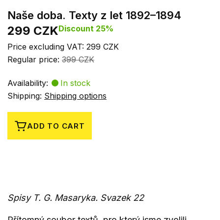
Naše doba. Texty z let 1892–1894
299 CZK
Discount 25%
Price excluding VAT: 299 CZK
Regular price:
399 CZK
Availability:
In stock
Shipping:
Shipping options
ADD TO CART
Spisy T. G. Masaryka. Svazek 22
Přítomný soubor textů, pro který jsme zvolili