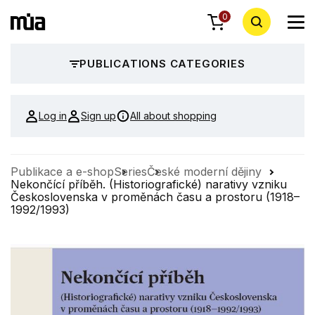
0
PUBLICATIONS CATEGORIES
Log in
Sign up
All about shopping
Publikace a e-shop
Series
České moderní dějiny
Nekončící příběh. (Historiografické) narativy vzniku
Československa v proměnách času a prostoru (1918–
1992/1993)