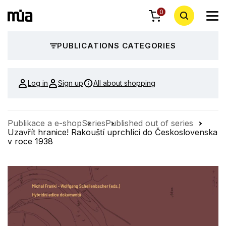
0
PUBLICATIONS CATEGORIES
Log in
Sign up
All about shopping
Publikace a e-shop
Series
Published out of series
Uzavřít hranice! Rakouští uprchlíci do Československa
v roce 1938