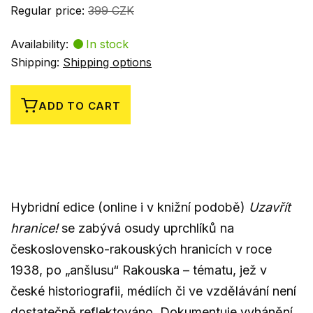
Regular price:
399 CZK
Availability:
In stock
Shipping:
Shipping options
ADD TO CART
Hybridní edice (online i v knižní podobě)
Uzavřít
hranice!
se zabývá osudy uprchlíků na
československo-rakouských hranicích v roce
1938, po
„anšlusu“ Rakouska – tématu, jež v
české historiografii, médiích či ve vzdělávání není
dostatečně reflektováno. Dokumentuje vyhánění