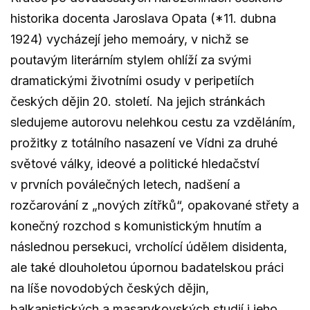
historika docenta Jaroslava Opata (*11. dubna
1924) vycházejí jeho memoáry, v nichž se
poutavým literárním stylem ohlíží za svými
dramatickými životními osudy v peripetiích
českých dějin 20. století. Na jejich stránkách
sledujeme autorovu nelehkou cestu za vzděláním,
prožitky z totálního nasazení ve Vídni za druhé
světové války, ideové a politické hledačství
v prvních poválečných letech, nadšení a
rozčarování z „nových zítřků“, opakované střety a
konečný rozchod s komunistickým hnutím a
následnou persekuci, vrcholící údělem disidenta,
ale také dlouholetou úpornou badatelskou práci
na líše novodobých českých dějin,
balkanistických a masarykovských studií i jeho