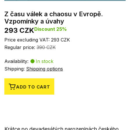
Z času válek a chaosu v Evropě.
Vzpomínky a úvahy
293 CZK
Discount 25%
Price excluding VAT: 293 CZK
Regular price:
390 CZK
Availability:
In stock
Shipping:
Shipping options
ADD TO CART
Krátce po devadesátých narozeninách českého