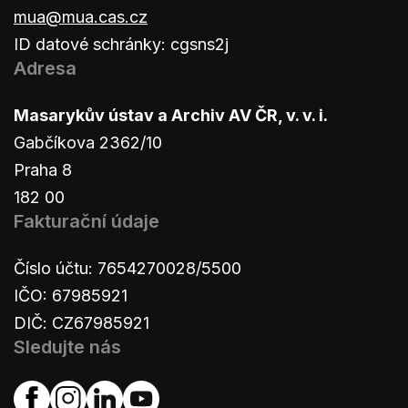
mua@mua.cas.cz
ID datové schránky: cgsns2j
Adresa
Masarykův ústav a Archiv AV ČR, v. v. i.
Gabčíkova 2362/10
Praha 8
182 00
Fakturační údaje
Číslo účtu: 7654270028/5500
IČO: 67985921
DIČ: CZ67985921
Sledujte nás