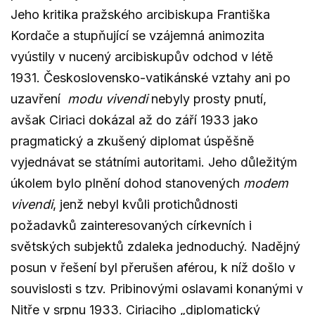
Jeho kritika pražského arcibiskupa Františka
Kordače a stupňující se vzájemná animozita
vyústily v nucený arcibiskupův odchod v létě
1931. Československo-vatikánské vztahy ani po
uzavření
modu vivendi
nebyly prosty pnutí,
avšak Ciriaci dokázal až do září 1933 jako
pragmatický a zkušený diplomat úspěšně
vyjednávat se státními autoritami. Jeho důležitým
úkolem bylo plnění dohod stanovených
modem
vivendi
, jenž nebyl kvůli protichůdnosti
požadavků zainteresovaných církevních i
světských subjektů zdaleka jednoduchý. Nadějný
posun v řešení byl přerušen aférou, k níž došlo v
souvislosti s tzv. Pribinovými oslavami konanými v
Nitře v srpnu 1933. Ciriaciho „diplomatický