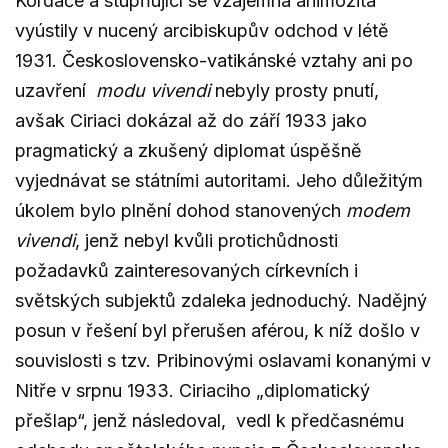
Kordače a stupňující se vzájemná animozita
vyústily v nucený arcibiskupův odchod v létě
1931. Československo-vatikánské vztahy ani po
uzavření
modu vivendi
nebyly prosty pnutí,
avšak Ciriaci dokázal až do září 1933 jako
pragmatický a zkušený diplomat úspěšně
vyjednávat se státními autoritami. Jeho důležitým
úkolem bylo plnění dohod stanovených
modem
vivendi
, jenž nebyl kvůli protichůdnosti
požadavků zainteresovaných církevních i
světských subjektů zdaleka jednoduchý. Nadějný
posun v řešení byl přerušen aférou, k níž došlo v
souvislosti s tzv. Pribinovými oslavami konanými v
Nitře v srpnu 1933. Ciriaciho „diplomatický
přešlap“, jenž následoval, vedl k předčasnému