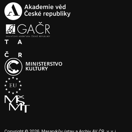
Copyright © 2026. Masarykův ústav a Archiv AV ČR, v. v. i.