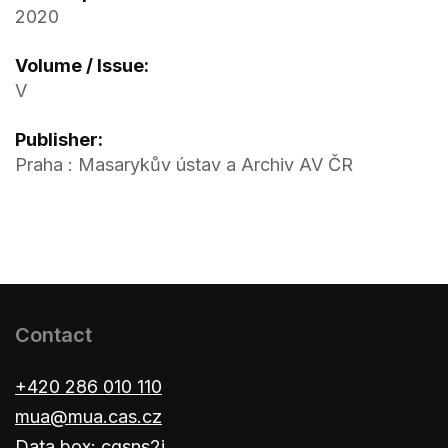
2020
Volume / Issue:
V
Publisher:
Praha : Masarykův ústav a Archiv AV ČR
Contact
+420 286 010 110
mua@mua.cas.cz
Data box: cgsns2j