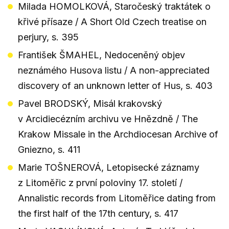
Milada HOMOLKOVÁ, Staročeský traktátek o
křivé přísaze / A Short Old Czech treatise on
perjury, s. 395
František ŠMAHEL, Nedoceněný objev
neznámého Husova listu / A non-appreciated
discovery of an unknown letter of Hus, s. 403
Pavel BRODSKÝ, Misál krakovský
v Arcidiecézním archivu ve Hnězdně / The
Krakow Missale in the Archdiocesan Archive of
Gniezno, s. 411
Marie TOŠNEROVÁ, Letopisecké záznamy
z Litoměřic z první poloviny 17. století /
Annalistic records from Litoměřice dating from
the first half of the 17th century, s. 417