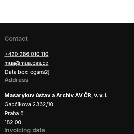
Contact
+420 286 010 110
mua@mua.cas.cz
Data box: cgsns2j
Address
Masarykův ústav a Archiv AV ČR, v. v. i.
Gabčíkova 2362/10
Praha 8
182 00
Invoicing data