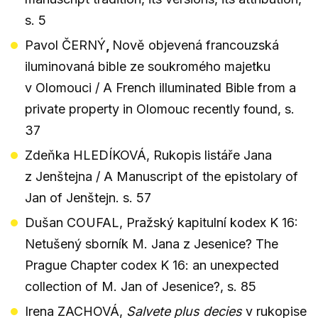
s. 5
Pavol ČERNÝ
,
Nově objevená francouzská
iluminovaná bible ze soukromého majetku
v Olomouci / A French illuminated Bible from a
private property in Olomouc recently found, s.
37
Zdeňka HLEDÍKOVÁ, Rukopis listáře Jana
z Jenštejna / A Manuscript of the epistolary of
Jan of Jenštejn. s. 57
Dušan COUFAL, Pražský kapitulní kodex K 16:
Netušený sborník M. Jana z Jesenice? The
Prague Chapter codex K 16: an unexpected
collection of M. Jan of Jesenice?, s. 85
Irena ZACHOVÁ,
Salvete plus decies
v rukopise