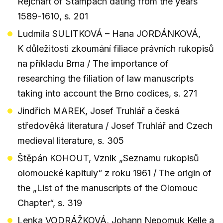
Rejchart of Štampach dating from the years
1589-1610, s. 201
Ludmila SULITKOVÁ – Hana JORDÁNKOVÁ,
K důležitosti zkoumání filiace právních rukopisů
na příkladu Brna / The importance of
researching the filiation of law manuscripts
taking into account the Brno codices, s. 271
Jindřich MAREK, Josef Truhlář a česká
středověká literatura / Josef Truhlář and Czech
medieval literature, s. 305
Štěpán KOHOUT, Vznik „Seznamu rukopisů
olomoucké kapituly“ z roku 1961 / The origin of
the „List of the manuscripts of the Olomouc
Chapter“, s. 319
Lenka VODRÁŽKOVÁ, Johann Nepomuk Kelle a