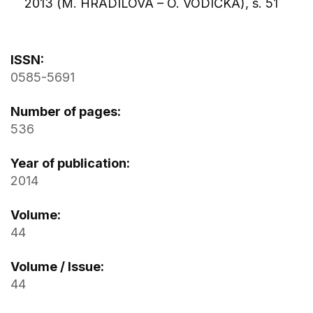
2013 (M. HRADILOVÁ – O. VODIČKA), s. 51
ISSN:
0585-5691
Number of pages:
536
Year of publication:
2014
Volume:
44
Volume / Issue:
44